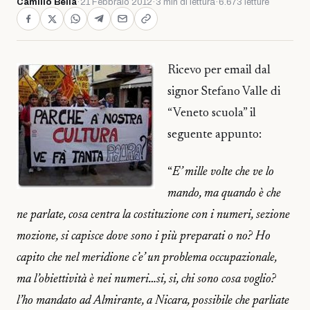
Camillo Bella
·
21 Febbraio 2012
·
3 min di lettura
·
6.673 letture
Ricevo per email dal
signor Stefano Valle di
“Veneto scuola” il
seguente appunto:
“
E’ mille volte che ve lo
mando, ma quando è che
ne parlate, cosa centra la costituzione con i numeri, sezione
mozione, si capisce dove sono i più preparati o no? Ho
capito che nel meridione c’e’ un problema occupazionale,
ma l’obiettività è nei numeri…si, si, chi sono cosa voglio?
l’ho mandato ad Almirante, a Nicara, possibile che parliate