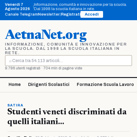
Vai
Venerdì 7
Informazione, comunità e innovazione per la scuola.
|
al
Agosto 2026
Dal 1998 la scuola italiana in rete.
contenuto
Canale Telegram
Newsletter
|
Registrati
Accedi
AetnaNet.org
INFORMAZIONE, COMUNITÀ E INNOVAZIONE PER
LA SCUOLA. DAL 1998 LA SCUOLA ITALIANA IN
RETE.
⌕
Cerca
9.786 utenti registrati · 704 mln di pagine viste
Home
Dirigenti Scolastici
Formazione Scuola Lavoro
SATIRA
Studenti veneti discriminati da
quelli italiani…