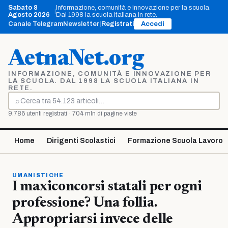
Vai
Sabato 8
Informazione, comunità e innovazione per la scuola.
|
al
Agosto 2026
Dal 1998 la scuola italiana in rete.
contenuto
Canale Telegram
Newsletter
|
Registrati
Accedi
AetnaNet.org
INFORMAZIONE, COMUNITÀ E INNOVAZIONE PER
LA SCUOLA. DAL 1998 LA SCUOLA ITALIANA IN
RETE.
⌕
Cerca
9.786 utenti registrati · 704 mln di pagine viste
Home
Dirigenti Scolastici
Formazione Scuola Lavoro
UMANISTICHE
I maxiconcorsi statali per ogni
professione? Una follia.
Appropriarsi invece delle