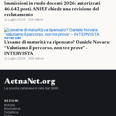
Immissioni in ruolo docenti 2026: autorizzati
46.642 posti. ANIEF chiede una revisione del
reclutamento
11 Luglio 2026 · 319 letture
OPINIONI
L’esame di maturità va ripensato? Daniele Novara:
“Valutiamo il percorso, non tre prove” –
INTERVISTA
11 Luglio 2026 · 308 letture
AetnaNet.org
La scuola catanese in rete dal 1998
SEZIONI
Notizie
Normativa
Didattica