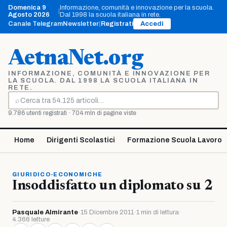
Vai
Domenica 9
Informazione, comunità e innovazione per la scuola.
|
al
Agosto 2026
Dal 1998 la scuola italiana in rete.
contenuto
Canale Telegram
Newsletter
|
Registrati
Accedi
AetnaNet.org
INFORMAZIONE, COMUNITÀ E INNOVAZIONE PER
LA SCUOLA. DAL 1998 LA SCUOLA ITALIANA IN
RETE.
⌕
Cerca
9.786 utenti registrati · 704 mln di pagine viste
Home
Dirigenti Scolastici
Formazione Scuola Lavoro
GIURIDICO-ECONOMICHE
Insoddisfatto un diplomato su 2
Pasquale Almirante
·
15 Dicembre 2011
·
1 min di lettura
·
4.366 letture