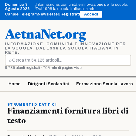
Vai
Domenica 9
Informazione, comunità e innovazione per la scuola.
|
al
Agosto 2026
Dal 1998 la scuola italiana in rete.
contenuto
Canale Telegram
Newsletter
|
Registrati
Accedi
AetnaNet.org
INFORMAZIONE, COMUNITÀ E INNOVAZIONE PER
LA SCUOLA. DAL 1998 LA SCUOLA ITALIANA IN
RETE.
⌕
Cerca
9.786 utenti registrati · 704 mln di pagine viste
Home
Dirigenti Scolastici
Formazione Scuola Lavoro
STRUMENTI DIDATTICI
Finanziamenti fornitura libri di
testo