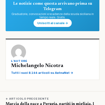
Le notizie come questa arrivano prima su
Telegram
Graduatorie, convocazioni e scadenze della scuola siciliana in
tempo reale. Gratis.
Unisciti al canale →
L'AUTORE
Michelangelo Nicotra
Tutti i suoi 8.144 articoli su AetnaNet →
← ARTICOLO PRECEDENTE
Marcia della pace a Perugia, partiti in migliaia. I