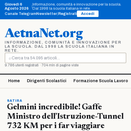
Vai
Giovedì 6
Informazione, comunità e innovazione per la scuola.
|
al
Agosto 2026
Dal 1998 la scuola italiana in rete.
contenuto
Canale Telegram
Newsletter
|
Registrati
Accedi
AetnaNet.org
INFORMAZIONE, COMUNITÀ E INNOVAZIONE PER
LA SCUOLA. DAL 1998 LA SCUOLA ITALIANA IN
RETE.
⌕
Cerca
9.786 utenti registrati · 704 mln di pagine viste
Home
Dirigenti Scolastici
Formazione Scuola Lavoro
SATIRA
Gelmini incredibile! Gaffe
Ministro dell’Istruzione-Tunnel
732 KM per i far viaggiare