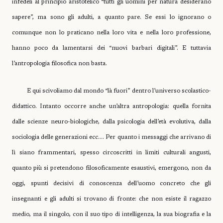
infedeli al principio aristotelico “tutti gli uomini per natura desiderano
sapere”, ma sono gli adulti, a quanto pare. Se essi lo ignorano o
comunque non lo praticano nella loro vita e nella loro professione,
hanno poco da lamentarsi dei “nuovi barbari digitali”. E tuttavia
l’antropologia filosofica non basta.
E qui scivoliamo dal mondo “là fuori” dentro l’universo scolastico-
didattico. Intanto occorre anche un’altra antropologia: quella fornita
dalle scienze neuro-biologiche, dalla psicologia dell’età evolutiva, dalla
sociologia delle generazioni ecc…. Per quanto i messaggi che arrivano di
lì siano frammentari, spesso circoscritti in limiti culturali angusti,
quanto più si pretendono filosoficamente esaustivi, emergono, non da
oggi, spunti decisivi di conoscenza dell’uomo concreto che gli
insegnanti e gli adulti si trovano di fronte: che non esiste il ragazzo
medio, ma il singolo, con il suo tipo di intelligenza, la sua biografia e la