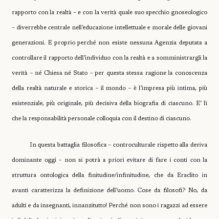
rapporto con la realtà – e con la verità quale suo specchio gnoseologico
– diverrebbe centrale nell’educazione intellettuale e morale delle giovani
generazioni. E proprio perché non esiste nessuna Agenzia deputata a
controllare il rapporto dell’individuo con la realtà e a somministrargli la
verità – né Chiesa né Stato – per questa stessa ragione la conoscenza
della realtà naturale e storica – il mondo – è l’impresa più intima, più
esistenziale, più originale, più decisiva della biografia di ciascuno. E’ lì
che la responsabilità personale colloquia con il destino di ciascuno.
In questa battaglia filosofica – controculturale rispetto alla deriva
dominante oggi – non si potrà a priori evitare di fare i conti con la
struttura ontologica della finitudine/infinitudine, che da Eraclito in
avanti caratterizza la definizione dell’uomo. Cose da filosofi? No, da
adulti e da insegnanti, innanzitutto! Perché non sono i ragazzi ad essere