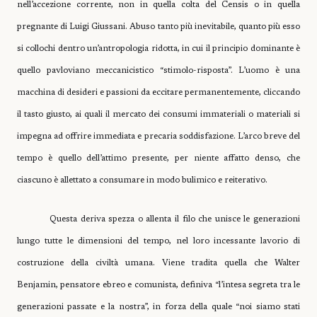
nell’accezione corrente, non in quella colta del Censis o in quella
pregnante di Luigi Giussani. Abuso tanto più inevitabile, quanto più esso
si collochi dentro un’antropologia ridotta, in cui il principio dominante è
quello pavloviano meccanicistico “stimolo-risposta”. L’uomo è una
macchina di desideri e passioni da eccitare permanentemente, cliccando
il tasto giusto, ai quali il mercato dei consumi immateriali o materiali si
impegna ad offrire immediata e precaria soddisfazione. L’arco breve del
tempo è quello dell’attimo presente, per niente affatto denso, che
ciascuno è allettato a consumare in modo bulimico e reiterativo.
Questa deriva spezza o allenta il filo che unisce le generazioni
lungo tutte le dimensioni del tempo, nel loro incessante lavorio di
costruzione della civiltà umana. Viene tradita quella che Walter
Benjamin, pensatore ebreo e comunista, definiva “l’intesa segreta tra le
generazioni passate e la nostra”, in forza della quale “noi siamo stati