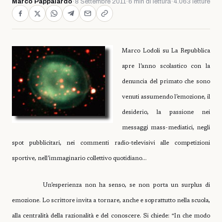
Marco Pappalardo
·
8 Settembre 2011
·
6 min di lettura
·
4.063 letture
Marco Lodoli su La Repubblica
apre l’anno scolastico con la
denuncia del primato che sono
venuti assumendo l’emozione, il
desiderio, la passione nei
messaggi mass-mediatici, negli
spot pubblicitari, nei commenti radio-televisivi alle competizioni
sportive, nell’immaginario collettivo quotidiano…
Un’esperienza non ha senso, se non porta un surplus di
emozione. Lo scrittore invita a tornare, anche e soprattutto nella scuola,
alla centralità della razionalità e del conoscere. Si chiede: “In che modo