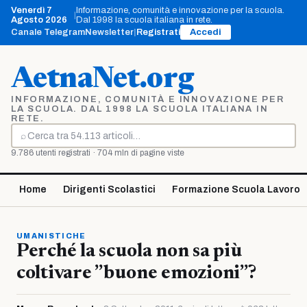
Vai
Venerdì 7
Informazione, comunità e innovazione per la scuola.
|
al
Agosto 2026
Dal 1998 la scuola italiana in rete.
contenuto
Canale Telegram
Newsletter
|
Registrati
Accedi
AetnaNet.org
INFORMAZIONE, COMUNITÀ E INNOVAZIONE PER
LA SCUOLA. DAL 1998 LA SCUOLA ITALIANA IN
RETE.
⌕
Cerca
9.786 utenti registrati · 704 mln di pagine viste
Home
Dirigenti Scolastici
Formazione Scuola Lavoro
UMANISTICHE
Perché la scuola non sa più
coltivare ”buone emozioni”?