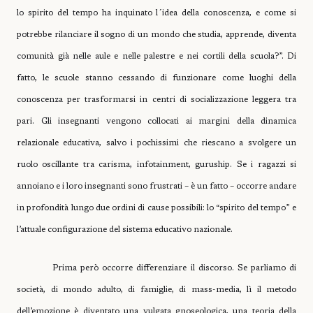
lo spirito del tempo ha inquinato l´idea della conoscenza, e come si
potrebbe rilanciare il sogno di un mondo che studia, apprende, diventa
comunità già nelle aule e nelle palestre e nei cortili della scuola?”. Di
fatto, le scuole stanno cessando di funzionare come luoghi della
conoscenza per trasformarsi in centri di socializzazione leggera tra
pari. Gli insegnanti vengono collocati ai margini della dinamica
relazionale educativa, salvo i pochissimi che riescano a svolgere un
ruolo oscillante tra carisma, infotainment, guruship. Se i ragazzi si
annoiano e i loro insegnanti sono frustrati – è un fatto – occorre andare
in profondità lungo due ordini di cause possibili: lo “spirito del tempo” e
l’attuale configurazione del sistema educativo nazionale.
Prima però occorre differenziare il discorso. Se parliamo di
società, di mondo adulto, di famiglie, di mass-media, lì il metodo
dell’emozione è diventato una vulgata gnoseologica, una teoria della