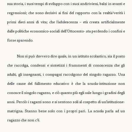
sua storia, i suoi tempi di sviluppo con i suoi andirivieni, balzi in avanti e
regressioni; che sono decisivi ai fini del rapporto con la realtà/verità i
primi dieci anni di vita; che l’adolescenza – età creata artificialmente
dalle politiche economico-sociali dell’Ottocento- sta perdendo i confini e
forse sparendo.
Non si può davvero dire quale, in un istituto scolastico, sia il posto
che raccolga, condensi e sintetizzi i frammenti di conoscenza che gli
adulti, gli insegnanti, i compagni raccolgono del singolo ragazzo. Una
delle cause del fallimento educativo è che la scuola-istituzione non
conosce il singolo ragazzo, e ciò quanto più egli sale lungo i gradini degli
anni. Perciò i ragazzi sono e si sentono soli al cospetto di un’istituzione-
matrigna. Stanno bene solo con i propri pari. La scuola parla ad un
ragazzo che non c’è.