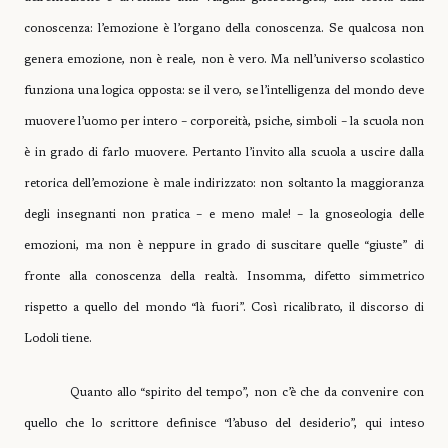
conoscenza: l’emozione è l’organo della conoscenza. Se qualcosa non
genera emozione, non è reale, non è vero. Ma nell’universo scolastico
funziona una logica opposta: se il vero, se l’intelligenza del mondo deve
muovere l’uomo per intero – corporeità, psiche, simboli – la scuola non
è in grado di farlo muovere. Pertanto l’invito alla scuola a uscire dalla
retorica dell’emozione è male indirizzato: non soltanto la maggioranza
degli insegnanti non pratica – e meno male! – la gnoseologia delle
emozioni, ma non è neppure in grado di suscitare quelle “giuste” di
fronte alla conoscenza della realtà. Insomma, difetto simmetrico
rispetto a quello del mondo “là fuori”. Così ricalibrato, il discorso di
Lodoli tiene.
Quanto allo “spirito del tempo”, non c’è che da convenire con
quello che lo scrittore definisce “l’abuso del desiderio”, qui inteso