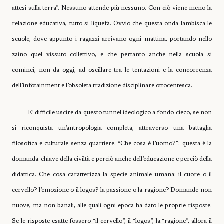
attesi sulla terra”. Nessuno attende più nessuno. Con ciò viene meno la
relazione educativa, tutto si liquefa. Ovvio che questa onda lambisca le
scuole, dove appunto i ragazzi arrivano ogni mattina, portando nello
zaino quel vissuto collettivo, e che pertanto anche nella scuola si
cominci, non da oggi, ad oscillare tra le tentazioni e la concorrenza
dell’infotainment e l’obsoleta tradizione disciplinare ottocentesca.
E’ difficile uscire da questo tunnel ideologico a fondo cieco, se non
si riconquista un’antropologia completa, attraverso una battaglia
filosofica e culturale senza quartiere. “Che cosa è l’uomo?”: questa è la
domanda-chiave della civiltà e perciò anche dell’educazione e perciò della
didattica. Che cosa caratterizza la specie animale umana: il cuore o il
cervello? l’emozione o il logos? la passione o la ragione? Domande non
nuove, ma non banali, alle quali ogni epoca ha dato le proprie risposte.
Se le risposte esatte fossero “il cervello”, il “logos”, la “ragione”, allora il