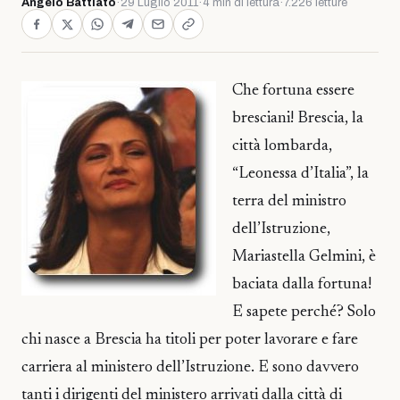
Angelo Battiato
·
29 Luglio 2011
·
4 min di lettura
·
7.226 letture
Che fortuna essere
bresciani! Brescia, la
città lombarda,
“Leonessa d’Italia”, la
terra del ministro
dell’Istruzione,
Mariastella Gelmini, è
baciata dalla fortuna!
E sapete perché? Solo
chi nasce a Brescia ha titoli per poter lavorare e fare
carriera al ministero dell’Istruzione. E sono davvero
tanti i dirigenti del ministero arrivati dalla città di