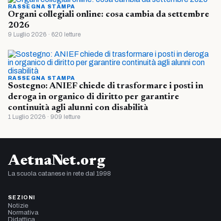
RASSEGNA STAMPA
Organi collegiali online: cosa cambia da settembre
2026
9 Luglio 2026 · 620 letture
RASSEGNA STAMPA
Sostegno: ANIEF chiede di trasformare i posti in
deroga in organico di diritto per garantire
continuità agli alunni con disabilità
1 Luglio 2026 · 909 letture
AetnaNet.org
La scuola catanese in rete dal 1998
SEZIONI
Notizie
Normativa
Didattica