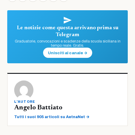
Le notizie come questa arrivano prima su
Telegram
Graduatorie, convocazioni e scadenze della scuola siciliana in
tempo reale. Gratis.
Unisciti al canale →
L'AUTORE
Angelo Battiato
Tutti i suoi 905 articoli su AetnaNet →