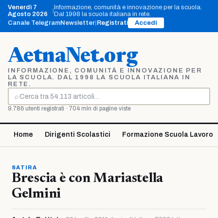
Vai
Venerdì 7
Informazione, comunità e innovazione per la scuola.
|
al
Agosto 2026
Dal 1998 la scuola italiana in rete.
contenuto
Canale Telegram
Newsletter
|
Registrati
Accedi
AetnaNet.org
INFORMAZIONE, COMUNITÀ E INNOVAZIONE PER
LA SCUOLA. DAL 1998 LA SCUOLA ITALIANA IN
RETE.
⌕
Cerca
9.786 utenti registrati · 704 mln di pagine viste
Home
Dirigenti Scolastici
Formazione Scuola Lavoro
SATIRA
Brescia è con Mariastella
Gelmini