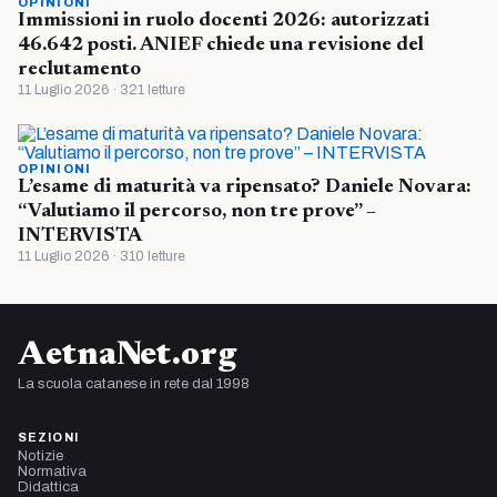
OPINIONI
Immissioni in ruolo docenti 2026: autorizzati
46.642 posti. ANIEF chiede una revisione del
reclutamento
11 Luglio 2026 · 321 letture
OPINIONI
L’esame di maturità va ripensato? Daniele Novara:
“Valutiamo il percorso, non tre prove” –
INTERVISTA
11 Luglio 2026 · 310 letture
AetnaNet.org
La scuola catanese in rete dal 1998
SEZIONI
Notizie
Normativa
Didattica