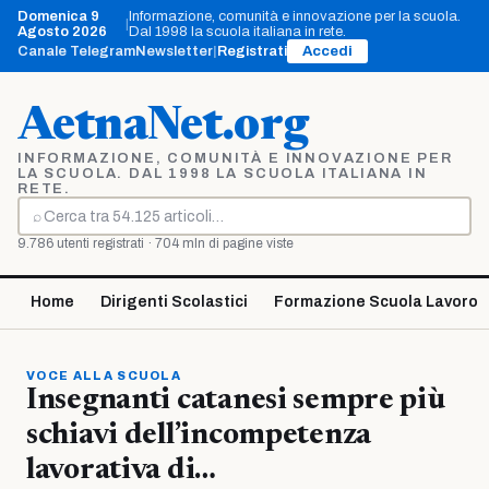
Vai
Domenica 9
Informazione, comunità e innovazione per la scuola.
|
al
Agosto 2026
Dal 1998 la scuola italiana in rete.
contenuto
Canale Telegram
Newsletter
|
Registrati
Accedi
AetnaNet.org
INFORMAZIONE, COMUNITÀ E INNOVAZIONE PER
LA SCUOLA. DAL 1998 LA SCUOLA ITALIANA IN
RETE.
⌕
Cerca
9.786 utenti registrati · 704 mln di pagine viste
Home
Dirigenti Scolastici
Formazione Scuola Lavoro
VOCE ALLA SCUOLA
Insegnanti catanesi sempre più
schiavi dell’incompetenza
lavorativa di…