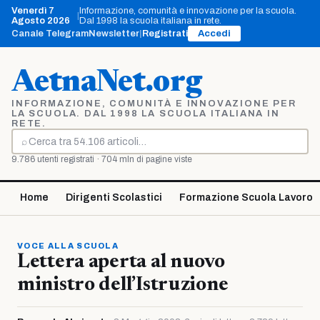
Vai
Venerdì 7
Informazione, comunità e innovazione per la scuola.
|
al
Agosto 2026
Dal 1998 la scuola italiana in rete.
contenuto
Canale Telegram
Newsletter
|
Registrati
Accedi
AetnaNet.org
INFORMAZIONE, COMUNITÀ E INNOVAZIONE PER
LA SCUOLA. DAL 1998 LA SCUOLA ITALIANA IN
RETE.
⌕
Cerca
9.786 utenti registrati · 704 mln di pagine viste
Home
Dirigenti Scolastici
Formazione Scuola Lavoro
VOCE ALLA SCUOLA
Lettera aperta al nuovo
ministro dell’Istruzione