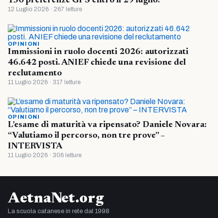
150 preferenze GPS entro il 29 luglio?
12 Luglio 2026 · 267 letture
OPINIONI
Immissioni in ruolo docenti 2026: autorizzati
46.642 posti. ANIEF chiede una revisione del
reclutamento
11 Luglio 2026 · 317 letture
OPINIONI
L’esame di maturità va ripensato? Daniele Novara:
“Valutiamo il percorso, non tre prove” –
INTERVISTA
11 Luglio 2026 · 306 letture
AetnaNet.org
La scuola catanese in rete dal 1998