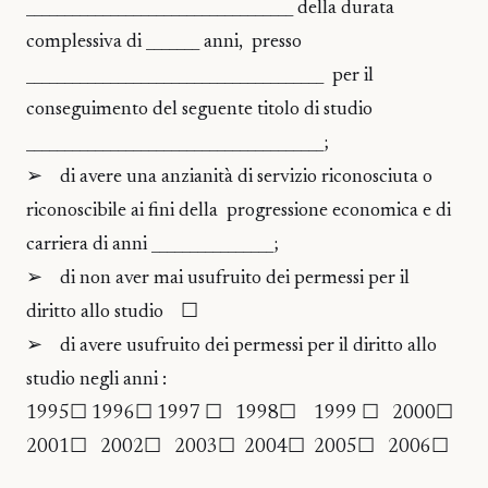
___________________________________ della durata
complessiva di _______ anni, presso
_______________________________________ per il
conseguimento del seguente titolo di studio
_______________________________________;
➢ di avere una anzianità di servizio riconosciuta o
riconoscibile ai fini della progressione economica e di
carriera di anni ________________;
➢ di non aver mai usufruito dei permessi per il
diritto allo studio ☐
➢ di avere usufruito dei permessi per il diritto allo
studio negli anni :
1995☐ 1996☐ 1997 ☐ 1998☐ 1999 ☐ 2000☐
2001☐ 2002☐ 2003☐ 2004☐ 2005☐ 2006☐