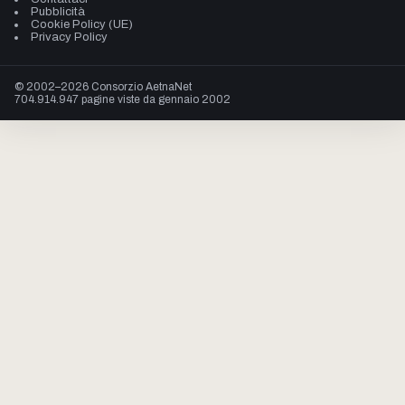
Pubblicità
Cookie Policy (UE)
Privacy Policy
© 2002–2026 Consorzio AetnaNet
704.914.947 pagine viste da gennaio 2002