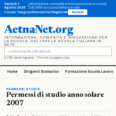
Vai
Venerdì 7
Informazione, comunità e innovazione per la scuola.
|
al
Agosto 2026
Dal 1998 la scuola italiana in rete.
contenuto
Canale Telegram
Newsletter
|
Registrati
Accedi
AetnaNet.org
INFORMAZIONE, COMUNITÀ E INNOVAZIONE PER
LA SCUOLA. DAL 1998 LA SCUOLA ITALIANA IN
RETE.
⌕
Cerca
9.786 utenti registrati · 704 mln di pagine viste
Home
Dirigenti Scolastici
Formazione Scuola Lavoro
PERMESSI STUDIO
Permessi di studio anno solare
2007