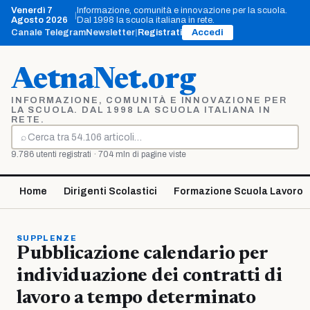
Vai
Venerdì 7
Informazione, comunità e innovazione per la scuola.
|
al
Agosto 2026
Dal 1998 la scuola italiana in rete.
contenuto
Canale Telegram
Newsletter
|
Registrati
Accedi
AetnaNet.org
INFORMAZIONE, COMUNITÀ E INNOVAZIONE PER
LA SCUOLA. DAL 1998 LA SCUOLA ITALIANA IN
RETE.
⌕
Cerca
9.786 utenti registrati · 704 mln di pagine viste
Home
Dirigenti Scolastici
Formazione Scuola Lavoro
SUPPLENZE
Pubblicazione calendario per
individuazione dei contratti di
lavoro a tempo determinato