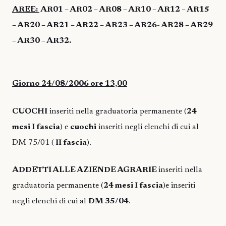
AREE:
AR01 – AR02 – AR08 – AR10 – AR12 – AR15
– AR20 – AR21 – AR22 – AR23 – AR26- AR28 – AR29
– AR30 – AR32.
Giorno 24/08/2006 ore 13,00
CUOCHI
inseriti nella graduatoria permanente (
24
mesi I fascia
) e
cuochi
inseriti negli elenchi di cui al
DM 75/01 (
II fascia
).
ADDETTI ALLE AZIENDE AGRARIE
inseriti nella
graduatoria permanente (
24 mesi I fascia
)e inseriti
negli elenchi di cui al
DM 35/04
.