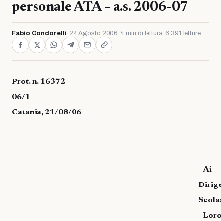
personale ATA – a.s. 2006-07
Fabio Condorelli
·
22 Agosto 2006
·
4 min di lettura
·
6.391 letture
Prot. n. 16372-
06/1
Catania, 21/08/06
Ai
Dirig
Scolas
Lor