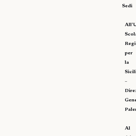
Sedi
All’U
Scol
Regi
per
la
Sicil
–
Dire
Gene
Pal
Al