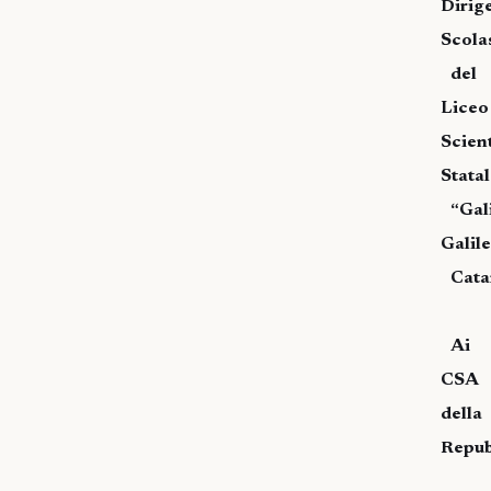
Dirig
Scola
del
Liceo
Scient
Statal
“Gal
Galile
Cata
Ai
CSA
della
Repub