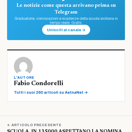
Le notizie come questa arrivano prima su
Telegram
Graduatorie, convocazioni e scadenze della scuola siciliana in
tempo reale. Gratis.
Unisciti al canale →
L'AUTORE
Fabio Condorelli
Tutti i suoi 260 articoli su AetnaNet →
← ARTICOLO PRECEDENTE
SCUOLA, IN 135000 ASPETTANO LA NOMINA,