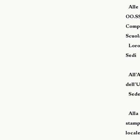
Alle
OO.S
Comp
Scuol
Lor
Sedi
All’
dell’U
Sed
Alla
stam
local