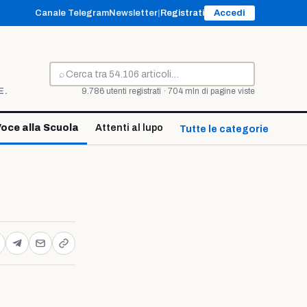
Canale Telegram
Newsletter
|
Registrati
Accedi
⌕
Cerca
E.
9.786 utenti registrati · 704 mln di pagine viste
oce alla Scuola
Attenti al lupo
Tutte le categorie ↓