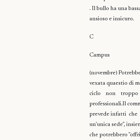
. Il bullo ha una bas
ansioso e insicuro.
C
Campus
(novembre) Potrebbe
vexata quaestio di m
ciclo non troppo p
professionali.Il comm
prevede infatti che 
un’unica sede", insie
che potrebbero "offr