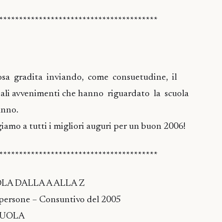
****************************************
sa gradita inviando, come consuetudine, il
ipali avvenimenti che hanno riguardato la scuola
anno.
iamo a tutti i migliori auguri per un buon 2006!
****************************************
LA DALLA A ALLA Z
e persone – Consuntivo del 2005
CUOLA