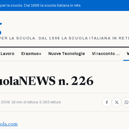
er la scuola. Dal 1998 la scuola italiana in rete.
g
R LA SCUOLA. DAL 1998 LA SCUOLA ITALIANA IN RET
 Lavoro
Erasmus+
Nuove Tecnologie
Vi racconto …
V
uolaNEWS n. 226
o 2006
·
18 min di lettura
·
5.393 letture
uola.com