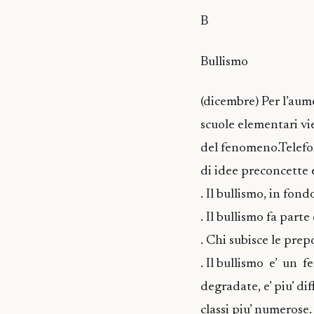
B
Bullismo
(dicembre) Per l’aum
scuole elementari vi
del fenomeno.Telefo
di idee preconcette e
. Il bullismo, in fond
. Il bullismo fa parte 
. Chi subisce le pre
. Il bullismo e’ un
degradate, e’ piu’ dif
classi piu’ numerose.