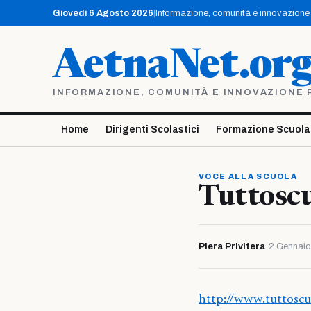
Vai
Giovedì 6 Agosto 2026
|
Informazione, comunità e innovazione p
al
contenuto
AetnaNet.or
INFORMAZIONE, COMUNITÀ E INNOVAZIONE PE
Home
Dirigenti Scolastici
Formazione Scuola
VOCE ALLA SCUOLA
Tuttosc
Piera Privitera
·
2 Gennai
http://www.tuttosc