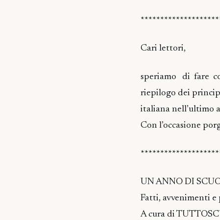
********************
Cari lettori,
speriamo di fare co
riepilogo dei princ
italiana nell’ultimo 
Con l’occasione porg
********************
UN ANNO DI SCUO
Fatti, avvenimenti 
A cura di TUTTOS