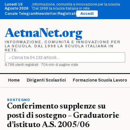
Vai
Lunedì 10
Informazione, comunità e innovazione per la scuola.
|
al
Agosto 2026
Dal 1998 la scuola italiana in rete.
contenuto
Canale Telegram
Newsletter
|
Registrati
Accedi
AetnaNet.org
INFORMAZIONE, COMUNITÀ E INNOVAZIONE PER
LA SCUOLA. DAL 1998 LA SCUOLA ITALIANA IN
RETE.
⌕
Cerca
9.786 utenti registrati · 704 mln di pagine viste
Home
Dirigenti Scolastici
Formazione Scuola Lavoro
SOSTEGNO
Conferimento supplenze su
posti di sostegno – Graduatorie
d’istituto A.S. 2005/06