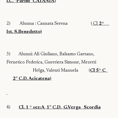
I.C. “Parini” CATANIA)
2)
Alunna : Cannata Serena
(
Cl
2^
Ist. S.Benedetto)
3)
Alunni: Alì Giuliano, Balsamo Gaetano,
Fernetico Federica, Guerriera Simone, Mezetti
Helga, Valenti Manuela
(
Cl 5^ C
2° C.D. Acicatena)
4)
Cl. 1 ^ sez:A
1° C.D.
G.Verga
Scordia