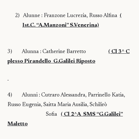
2)
Alunne : Franzone Lucrezia, Russo Alfina
(
Ist.C. “A.Manzoni” S.Venerina)
3)
Alunna : Catherine Barretto
( Cl 3^ C
plesso Pirandello
G.Galilei Riposto
4)
Alunni : Cutraro Alessandra, Parrinello Katia,
Russo Eugenia, Saitta Maria Ausilia, Schilirò
Sofia
( Cl 2^A
SMS “G.Galilei”
Maletto