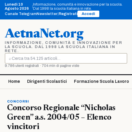
Vai
Lunedì 10
Informazione, comunità e innovazione per la scuola.
|
al
Agosto 2026
Dal 1998 la scuola italiana in rete.
contenuto
Canale Telegram
Newsletter
|
Registrati
Accedi
AetnaNet.org
INFORMAZIONE, COMUNITÀ E INNOVAZIONE PER
LA SCUOLA. DAL 1998 LA SCUOLA ITALIANA IN
RETE.
⌕
Cerca
9.786 utenti registrati · 704 mln di pagine viste
Home
Dirigenti Scolastici
Formazione Scuola Lavoro
CONCORSI
Concorso Regionale “Nicholas
Green” a.s. 2004/05 – Elenco
vincitori