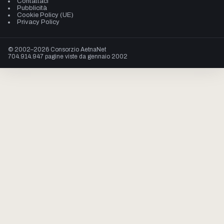
Contattaci
Pubblicità
Cookie Policy (UE)
Privacy Policy
© 2002–2026 Consorzio AetnaNet
704.914.947 pagine viste da gennaio 2002