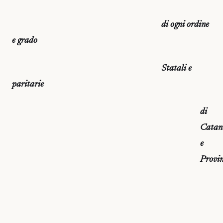
di ogni ordine
e grado
Statali e
paritarie
di
Catan
e
Provin