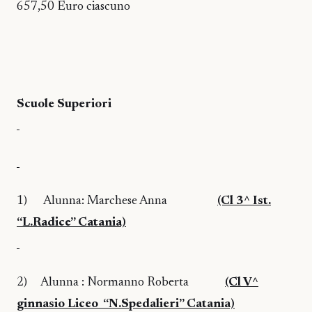
657,50 Euro ciascuno
Scuole Superiori
1)
Alunna: Marchese Anna
(Cl 3^ Ist.
“L.Radice” Catania)
2)
Alunna : Normanno Roberta
(Cl V^
ginnasio Liceo
“N.Spedalieri” Catania)