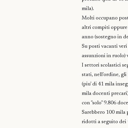
mila).
Molti occupano posti
altri compiti oppure
anno (sostegno in der
Su posti vacanti ve
assunzioni in ruolo) 
I settori scolastici 
stati, nell’ordine, gl
(piu’ di 41 mila inse
mila docenti precari)
con "solo" 9.806 doce
Sarebbero 100 mila p
ridotti a seguito dei