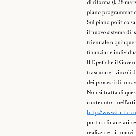
di riforma (l. 28 mar
piano programmatico 
Sul piano politico s
il nuovo sistema di 
triennale o quinquen
finanziarie individu
Il Dpef che il Gover
trascurare i vincoli d
dei processi di innov
Non si tratta di que
contenuto nell’ar
http://www.tuttosc
portata finanziaria 
realizzare i nuovi 