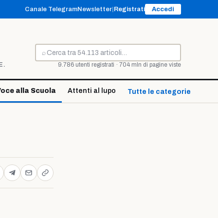
Canale Telegram
Newsletter
|
Registrati
Accedi
⌕
Cerca
E.
9.786 utenti registrati · 704 mln di pagine viste
oce alla Scuola
Attenti al lupo
Tutte le categorie ↓