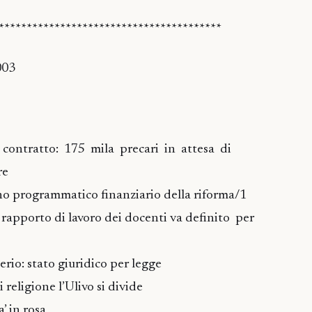
****************************************
003
e contratto: 175 mila precari in attesa di
re
no programmatico finanziario della riforma/1
l rapporto di lavoro dei docenti va definito per
 serio: stato giuridico per legge
 religione l’Ulivo si divide
’ in rosa