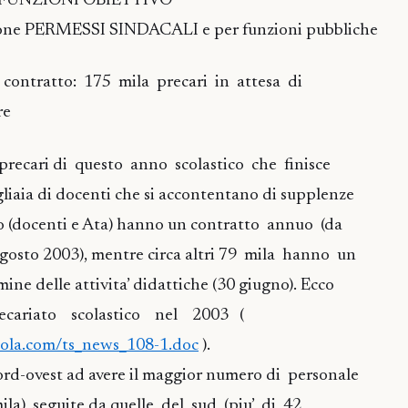
ca FUNZIONI OBIETTIVO
zione PERMESSI SINDACALI e per funzioni pubbliche
e contratto: 175 mila precari in attesa di
re
precari di questo anno scolastico che finisce
gliaia di docenti che si accontentano di supplenze
oro (docenti e Ata) hanno un contratto annuo (da
gosto 2003), mentre circa altri 79 mila hanno un
mine delle attivita’ didattiche (30 giugno). Ecco
cariato scolastico nel 2003 (
uola.com/ts_news_108-1.doc
).
ord-ovest ad avere il maggior numero di personale
mila), seguite da quelle del sud (piu’ di 42