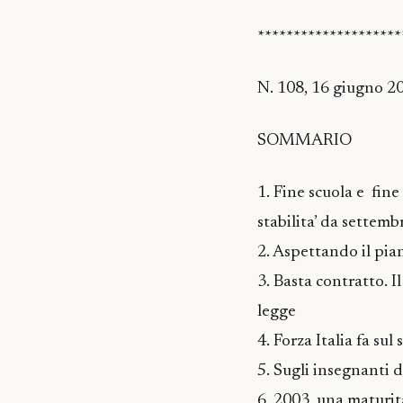
********************
N. 108, 16 giugno 2
SOMMARIO
1. Fine scuola e fin
stabilita’ da settemb
2. Aspettando il pia
3. Basta contratto. I
legge
4. Forza Italia fa sul
5. Sugli insegnanti di
6. 2003, una maturita