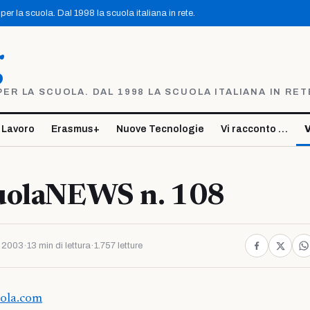
er la scuola. Dal 1998 la scuola italiana in rete.
g
R LA SCUOLA. DAL 1998 LA SCUOLA ITALIANA IN RET
 Lavoro
Erasmus+
Nuove Tecnologie
Vi racconto …
V
uolaNEWS n. 108
o 2003
·
13 min di lettura
·
1.757 letture
uola.com