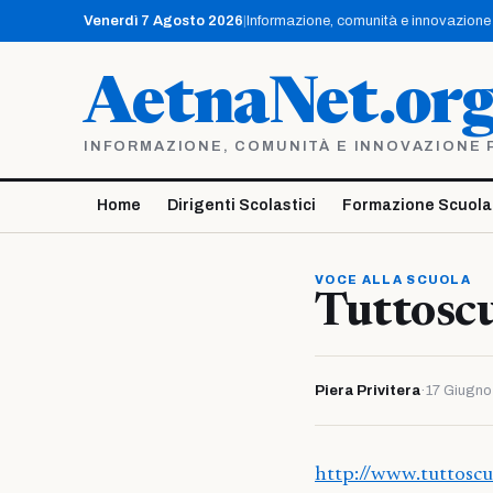
Vai
Venerdì 7 Agosto 2026
|
Informazione, comunità e innovazione p
al
contenuto
AetnaNet.or
INFORMAZIONE, COMUNITÀ E INNOVAZIONE PE
Home
Dirigenti Scolastici
Formazione Scuola
VOCE ALLA SCUOLA
Tuttosc
Piera Privitera
·
17 Giugn
http://www.tuttosc