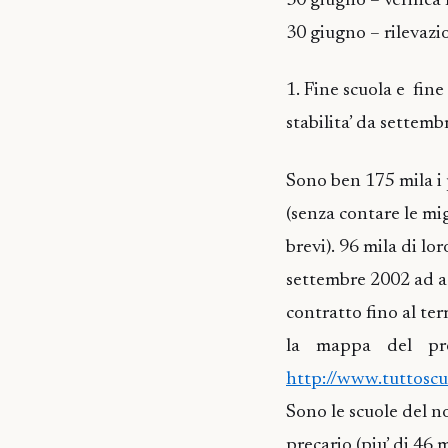
30 giugno – verifi
30 giugno – rileva
1. Fine scuola e fin
stabilita’ da settemb
Sono ben 175 mila i 
(senza contare le mi
brevi). 96 mila di l
settembre 2002 ad a
contratto fino al ter
la mappa del pre
http://www.tuttosc
Sono le scuole del n
precario (piu’ di 46 