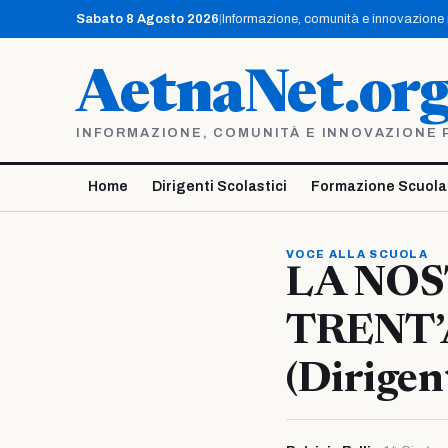
Vai
Sabato 8 Agosto 2026
|
Informazione, comunità e innovazione pe
al
contenuto
AetnaNet.or
INFORMAZIONE, COMUNITÀ E INNOVAZIONE PE
Home
Dirigenti Scolastici
Formazione Scuola
VOCE ALLA SCUOLA
LA NOS
TRENT’A
(Dirigen