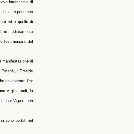
nuovo interesse e di
, dall’altro pone non
tato ed è quello di
tà immediatamente
ato testimoniano del
la manifestazione di
 Patanè, il Preside
a collaborato: l’ex
o e gli attuali, la
signor Vigo e tanti
si sono portati nel