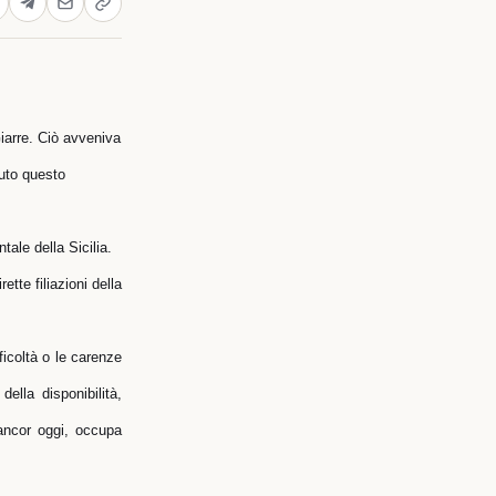
Giarre. Ciò avveniva
iuto questo
tale della Sicilia.
ette filiazioni della
ficoltà o le carenze
ella disponibilità,
 ancor oggi, occupa