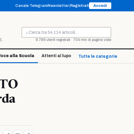
Canale Telegram
Newsletter
|
Registrati
Accedi
⌕
Cerca
E.
9.786 utenti registrati · 704 mln di pagine viste
oce alla Scuola
Attenti al lupo
Tutte le categorie ↓
TTO
rda