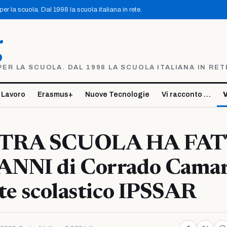
r la scuola. Dal 1998 la scuola italiana in rete.
g
R LA SCUOLA. DAL 1998 LA SCUOLA ITALIANA IN RET
 Lavoro
Erasmus+
Nuove Tecnologie
Vi racconto …
V
TRA SCUOLA HA FA
NNI di Corrado Cama
te scolastico IPSSAR