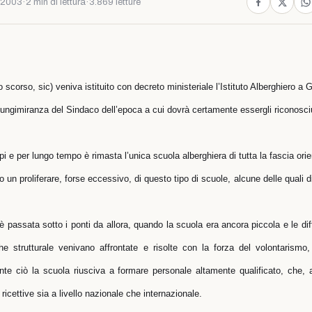
 2003
·
2 min di lettura
·
3.869 letture
o scorso, sic) veniva istituito con decreto ministeriale l’Istituto Alberghiero a 
a lungimiranza del Sindaco dell’epoca a cui dovrà certamente essergli riconosc
 e per lungo tempo è rimasta l’unica scuola alberghiera di tutta la fascia orien
o un proliferare, forse eccessivo, di questo tipo di scuole, alcune delle quali dir
passata sotto i ponti da allora, quando la scuola era ancora piccola e le dif
he strutturale venivano affrontate e risolte con la forza del volontarismo, d
nte ciò la scuola riusciva a formare personale altamente qualificato, che,
e ricettive sia a livello nazionale che internazionale.