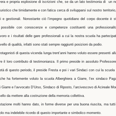
 vera e propria esplosione di iscrizioni che, se da un lato testimonia di un 
turistico che timidamente e con fatica cerca di svilupparsi sul nostro territorio
vi e gestionali. Nonostante ciò l’impegno quotidiano del corpo docente è s
i possibile con conoscenze e competenze costituenti una professionali
oro e i risultati delle gare professionali a cui la nostra scuola ha partecip
ello di qualità, infatti sono stati sempre raggiunti posizioni da podio.
otagonisti di questa vicenda lunga trent’anni hanno voluto essere presenti al
il loro contributo di testimonianza. Il primo preside in assoluto Professore
 di questo periodo, il preside Fresta e poi i vari Sindaci con cui la scuola h
e ha fortemente voluto la scuola Alberghiera a Giarre, l’ex sindaco Pagan
 Giarre e l’avvocato D’Urso, Sindaco di Riposto, l’arcivescovo di Acireale Mon
sello da mettere alla costruzione della memoria collettiva.
tazione molti hanno dato, in forme diverse per una buona riuscita, ma tutti 
olo ma indelebile ricordo di questo importante e simbolico momento.