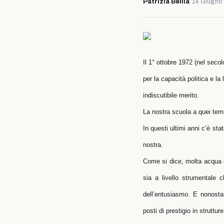
Patrizia Bellia
·
14 Giugno
Il 1° ottobre 1972 (nel secol
per la capacità politica e l
indiscutibile merito.
La nostra scuola a quei tempi
In questi ultimi anni c’è stat
nostra.
Come si dice, molta acqua è 
sia a livello strumentale c
dell’entusiasmo. E nonosta
posti di prestigio in struttur