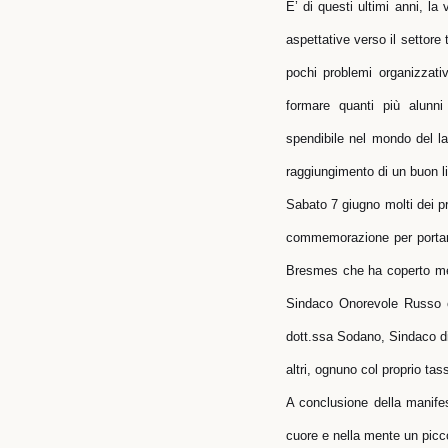
E’ di questi ultimi anni, la
aspettative verso il settore 
pochi problemi organizzati
formare quanti più alunn
spendibile nel mondo del lav
raggiungimento di un buon liv
Sabato 7 giugno molti dei pr
commemorazione per portare 
Bresmes che ha coperto metà
Sindaco Onorevole Russo ch
dott.ssa Sodano, Sindaco di
altri, ognuno col proprio tas
A conclusione della manifes
cuore e nella mente un picc