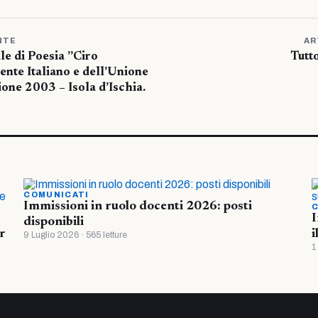
NTE
AR
le di Poesia ”Ciro
Tutt
ente Italiano e dell’Unione
one 2003 – Isola d’Ischia.
COMUNICATI
Immissioni in ruolo docenti 2026: posti
C
I
disponibili
r
i
9 Luglio 2026 · 565 letture
1