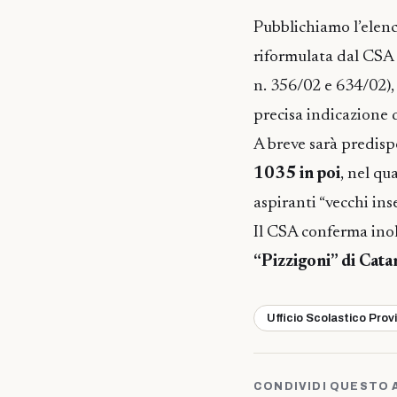
Pubblichiamo l’elenco
riformulata dal CSA
n. 356/02 e 634/02),
precisa indicazione 
A breve sarà predis
1035 in poi
, nel qu
aspiranti “vecchi inse
Il CSA conferma inol
“Pizzigoni” di Cata
Ufficio Scolastico Prov
CONDIVIDI QUESTO 