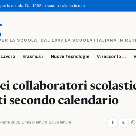
er la scuola. Dal 1998 la scuola italiana in rete.
g
R LA SCUOLA. DAL 1998 LA SCUOLA ITALIANA IN RET
 Lavoro
Erasmus+
Nuove Tecnologie
Vi racconto …
V
ei collaboratori scolasti
i secondo calendario
tembre 2002
·
1 min di lettura
·
2.079 letture