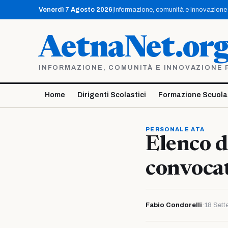
Vai
Venerdì 7 Agosto 2026
|
Informazione, comunità e innovazione p
al
contenuto
AetnaNet.or
INFORMAZIONE, COMUNITÀ E INNOVAZIONE PE
Home
Dirigenti Scolastici
Formazione Scuola
PERSONALE ATA
Elenco d
convocat
Fabio Condorelli
·
18 Set