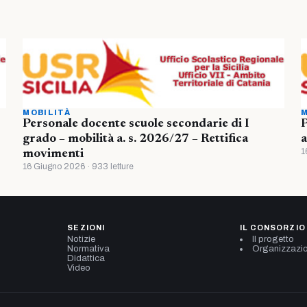
MOBILITÀ
M
Personale docente scuole secondarie di I
P
grado – mobilità a. s. 2026/27 – Rettifica
a
1
movimenti
16 Giugno 2026 · 933 letture
SEZIONI
IL CONSORZIO
Notizie
Il progetto
Normativa
Organizzazi
Didattica
Video