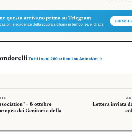
ome questa arrivano prima su Telegram
Unisciti 
azioni e scadenze della scuola siciliana in tempo reale. Gratis.
ondorelli
Tutti i suoi 260 articoli su AetnaNet →
NTE
AR
sociation” – 8 ottobre
Lettera inviata 
ropea dei Genitori e della
co