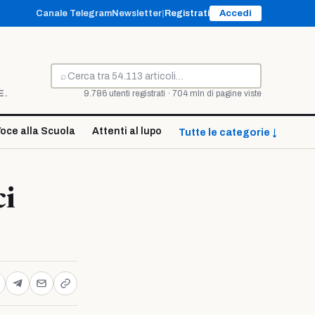
Canale Telegram
Newsletter
|
Registrati
Accedi
⌕
Cerca
E.
9.786 utenti registrati · 704 mln di pagine viste
oce alla Scuola
Attenti al lupo
Tutte le categorie ↓
ci