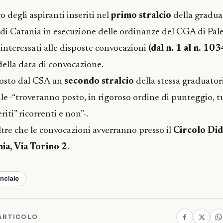
 degli aspiranti inseriti nel
primo stralcio
della gradua
 di Catania in esecuzione delle ordinanze del CGA di P
 interessati alle disposte convocazioni
(dal n. 1 al n. 103
della data di convocazione.
posto dal CSA un
secondo stralcio
della stessa graduator
ale -“troveranno posto, in rigoroso ordine di punteggio, tu
riti” ricorrenti e non”-.
tre che le convocazioni avverranno presso il
Circolo Did
nia, Via Torino 2
.
inciale
ARTICOLO