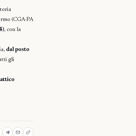
toria
alermo (CGA-PA
4)
, con la
ia,
dal posto
tti gli
attico