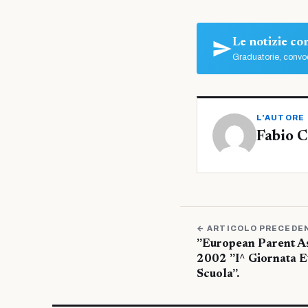
Le notizie c
Graduatorie, convoc
L'AUTORE
Fabio C
← ARTICOLO PRECEDE
”European Parent As
2002 ”I^ Giornata Eu
Scuola”.