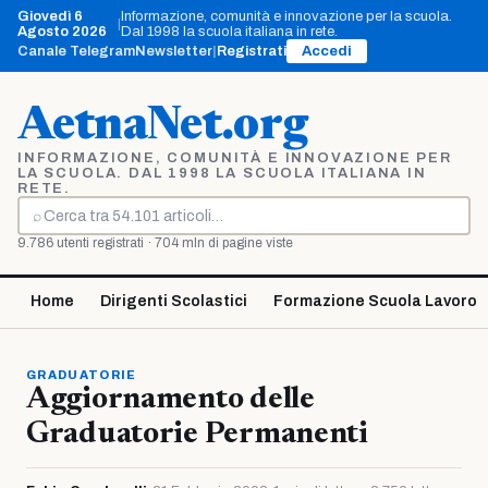
Vai
Giovedì 6
Informazione, comunità e innovazione per la scuola.
|
al
Agosto 2026
Dal 1998 la scuola italiana in rete.
contenuto
Canale Telegram
Newsletter
|
Registrati
Accedi
AetnaNet.org
INFORMAZIONE, COMUNITÀ E INNOVAZIONE PER
LA SCUOLA. DAL 1998 LA SCUOLA ITALIANA IN
RETE.
⌕
Cerca
9.786 utenti registrati · 704 mln di pagine viste
Home
Dirigenti Scolastici
Formazione Scuola Lavoro
GRADUATORIE
Aggiornamento delle
Graduatorie Permanenti