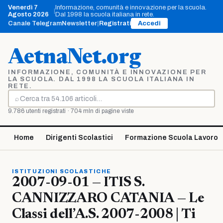
Vai
Venerdì 7
Informazione, comunità e innovazione per la scuola.
|
al
Agosto 2026
Dal 1998 la scuola italiana in rete.
contenuto
Canale Telegram
Newsletter
|
Registrati
Accedi
AetnaNet.org
INFORMAZIONE, COMUNITÀ E INNOVAZIONE PER
LA SCUOLA. DAL 1998 LA SCUOLA ITALIANA IN
RETE.
⌕
Cerca
9.786 utenti registrati · 704 mln di pagine viste
Home
Dirigenti Scolastici
Formazione Scuola Lavoro
ISTITUZIONI SCOLASTICHE
2007-09-01 — ITIS S.
CANNIZZARO CATANIA — Le
Classi dell’A.S. 2007-2008 | Ti