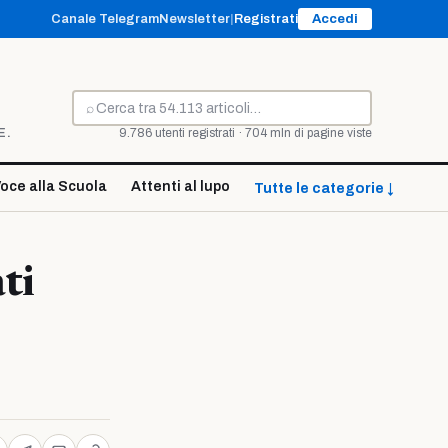
Canale Telegram
Newsletter
|
Registrati
Accedi
⌕
Cerca
E.
9.786 utenti registrati · 704 mln di pagine viste
oce alla Scuola
Attenti al lupo
Tutte le categorie ↓
ti