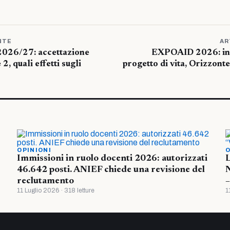
NTE
AR
 2026/27: accettazione
EXPOAID 2026: inc
2, quali effetti sugli
progetto di vita, Orizzont
OPINIONI
O
Immissioni in ruolo docenti 2026: autorizzati
L
46.642 posti. ANIEF chiede una revisione del
N
reclutamento
11 Luglio 2026 · 318 letture
1