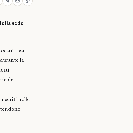
della sede
docenti per
 durante la
fetti
rticolo
inseriti nelle
attendono