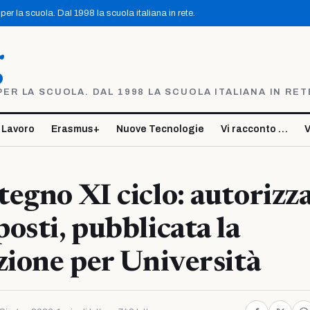
er la scuola. Dal 1998 la scuola italiana in rete.
g
R LA SCUOLA. DAL 1998 LA SCUOLA ITALIANA IN RET
 Lavoro
Erasmus+
Nuove Tecnologie
Vi racconto …
V
egno XI ciclo: autorizza
osti, pubblicata la
zione per Università