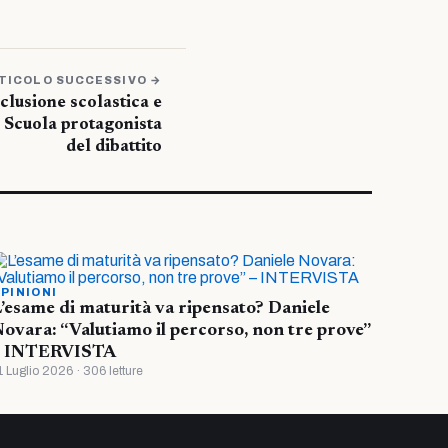
TICOLO SUCCESSIVO →
lusione scolastica e
e Scuola protagonista
del dibattito
PINIONI
’esame di maturità va ripensato? Daniele
ovara: “Valutiamo il percorso, non tre prove”
– INTERVISTA
1 Luglio 2026 · 306 letture