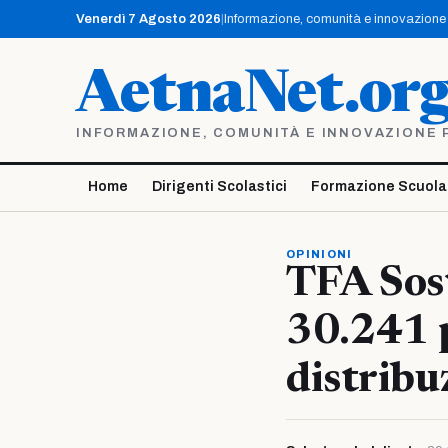
Vai
Venerdì 7 Agosto 2026
|
Informazione, comunità e innovazione p
al
contenuto
AetnaNet.or
INFORMAZIONE, COMUNITÀ E INNOVAZIONE PE
Home
Dirigenti Scolastici
Formazione Scuola
OPINIONI
TFA Sost
30.241 p
distribu