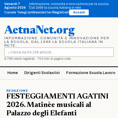
Vai
Venerdì 7
Informazione, comunità e innovazione per la scuola.
|
al
Agosto 2026
Dal 1998 la scuola italiana in rete.
contenuto
Canale Telegram
Newsletter
|
Registrati
Accedi
AetnaNet.org
INFORMAZIONE, COMUNITÀ E INNOVAZIONE PER
LA SCUOLA. DAL 1998 LA SCUOLA ITALIANA IN
RETE.
⌕
Cerca
9.786 utenti registrati · 704 mln di pagine viste
Home
Dirigenti Scolastici
Formazione Scuola Lavoro
REDAZIONE
FESTEGGIAMENTI AGATINI
2026. Matinèe musicali al
Palazzo degli Elefanti