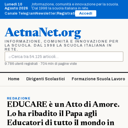
Vai
Lunedì 10
Informazione, comunità e innovazione per la scuola.
|
al
Agosto 2026
Dal 1998 la scuola italiana in rete.
contenuto
Canale Telegram
Newsletter
|
Registrati
Accedi
AetnaNet.org
INFORMAZIONE, COMUNITÀ E INNOVAZIONE PER
LA SCUOLA. DAL 1998 LA SCUOLA ITALIANA IN
RETE.
⌕
Cerca
9.786 utenti registrati · 704 mln di pagine viste
Home
Dirigenti Scolastici
Formazione Scuola Lavoro
REDAZIONE
EDUCARE è un Atto di Amore.
Lo ha ribadito il Papa agli
Educatori di tutto il mondo in