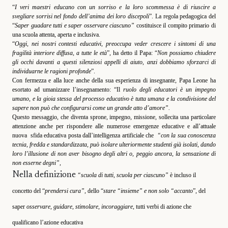
“
I veri maestri educano con un sorriso e la loro scommessa è di riuscire a
svegliare sorrisi nel fondo dell’anima dei loro discepoli
”.
La regola pedagogica del
“
S
aper guadare tutti e saper osservare ciascuno”
costituisce il compito primario di
una scuola attenta, aperta e
inclusiva.
“
Oggi, nei nostri contesti educativi, preoccupa veder crescere i sintomi di una
fragilità interiore diffusa, a tutte le età
”,
ha detto il
Papa: “
Non possiamo chiudere
gli occhi davanti a questi silenziosi appelli di aiuto, anzi dobbiamo sforzarci di
individuarne le ragioni profonde
”.
Con fermezza e alla luce anche della sua esperienza di insegnante, Papa Leone ha
esortato ad umanizzare
l’insegnamento:
“
Il
ruolo degli educatori
è un impegno
umano, e la gioia stessa del processo educativo è tutta umana
e la
condivisione del
sapere non può che configurarsi come un grande atto d’amore”.
Questo messaggio
,
che diventa sprone, impegno, missione, sollecita una particolare
attenzione anche per rispondere
alle numerose
emergenze educative e all’attuale
nuova sfid
a
educativa posta dall’intelligenza
artificiale
che
“
con la sua conoscenza
tecnia
, fredda e standardizzata, può isolare ulteriormente studenti già isolati,
dando
loro l’illusione di non aver bisogno degli altri o, peggio ancora, la sensazione di
non esserne degni”,
Nella definizione
“scuola di tutti, scuola per ciascuno
”
è incluso il
concetto del “
prendersi cura”,
dello “
stare
“
insieme
”
e
non solo
“accanto
”, del
saper
osservare, guidare, stimolare, incoraggiare
, tutti verbi di azione che
qualificano l’azione educativa