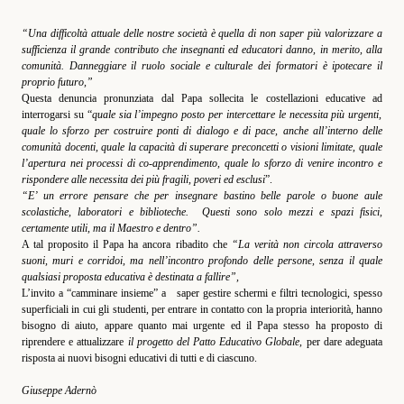
“
U
na difficoltà attuale delle nostre società è quella di non saper più valorizzare a
sufficienza il grande contributo che insegnanti
ed
educatori danno, in merito, alla
comunità
.
Danneggiare il ruolo sociale e culturale dei formatori è ipotecare il
proprio futuro,
”
Questa denuncia pronunziata dal Papa
sollecita le costellazioni
educative ad
interrogarsi su “
quale sia l’impegno posto per intercettare le necessita più urgenti,
quale lo sforzo per costruire ponti di dialogo e di pa
ce, anche all’interno delle
comunità docenti, quale la capacità di superare preconcetti o visioni limitate, quale
l’apertura nei processi di co-apprendimento, quale lo sforzo di venire incontro e
rispondere alle necessita dei più fragili, poveri ed esclusi
”.
“E’ un errore pensare che per insegnare bastino belle parole o buone aule
scolastiche, laboratori e biblioteche
.
Questi sono solo mezzi e spazi fisici,
certamente utili, ma il Maestro e dentro”.
A tal proposito il Papa ha ancora ribadito che
“La verità non circola attraverso
suoni, muri e corridoi, ma nell’incontro profondo delle persone, senza il quale
qualsiasi proposta educativa
è
destinata a fallire”,
L’invito a “camminare insieme” a saper
gestire schermi
e
filtri
tecnologici, spesso
superficiali
in cui gli studenti, per entrare in contatto con la propria interiorità, hanno
bisogno di aiuto
, appare quanto mai urgente ed il Papa stesso ha proposto di
riprendere e attualizzare
il progetto del Patto Educativo Globale
,
per dare adeguata
risposta ai nuovi bisogni educativi
di tutti e di ciascuno.
Giuseppe Adernò