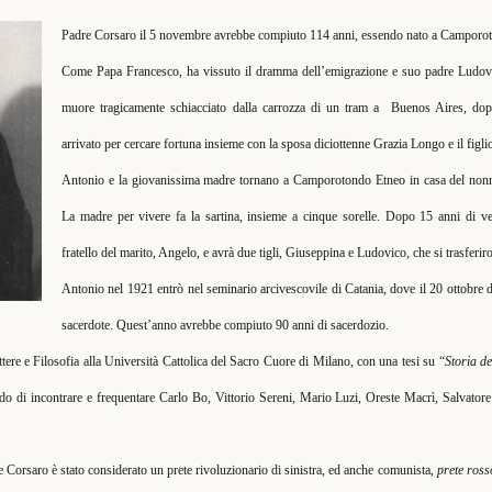
Padre Corsaro il 5 novembre avrebbe compiuto 114 anni, essendo nato a Camporo
Come Papa Francesco, ha vissuto il dramma dell’emigrazione e suo padre Ludovic
muore tragicamente schiacciato dalla carrozza di un tram a
Buenos Aires, dop
arrivato per cercare fortuna insieme con la sposa diciottenne Grazia Longo e il figl
Antonio e la giovanissima madre tornano a Camporotondo Etneo in casa del non
La madre per vivere fa la sartina, insieme a cinque sorelle. Dopo 15 anni di v
fratello del marito, Angelo, e avrà due tigli, Giuseppina e Ludovico, che si trasferi
Antonio nel 1921 entrò nel seminario arcivescovile di Catania, dove il 20 ottobre
sacerdote. Quest’anno avrebbe compiuto 90 anni di sacerdozio.
tere e Filosofia alla Università Cattolica del Sacro Cuore di Milano, con una tesi su “
Storia de
o di incontrare e frequentare Carlo Bo, Vittorio Sereni, Mario Luzi, Oreste Macrì, Salvato
e Corsaro è stato considerato un prete rivoluzionario di sinistra, ed anche comunista,
prete ross