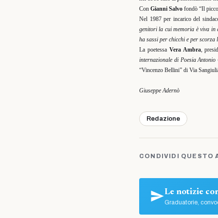
Con
Gianni Salvo
fondò “Il picco
Nel 1987 per incarico del sinda
genitori la cui memoria è viva in
ha sassi per chicchi e per scorza
La poetessa
Vera Ambra
, presi
internazionale di Poesia Antonio
“Vincenzo Bellini” di Via Sangiuli
Giuseppe Adernò
Redazione
CONDIVIDI QUESTO 
Le notizie c
Graduatorie, convoc