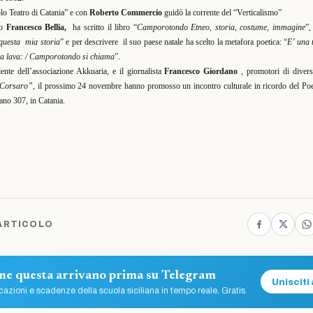
lo Teatro di Catania” e con
Roberto Commercio
guidò la corrente del “Verticalismo”
co
Francesco Bellia,
ha scritto il libro “
Camporotondo Etneo, storia, costume, immagine
”,
 questa
mia storia
” e per descrivere
il suo paese natale ha scelto la metafora poetica: “
E’ una
 la lava: / Camporotondo si chiama
”.
dente dell’associazione Akkuaria, e il giornalista
Francesco Giordano
, promotori di divers
 Corsaro”,
il prossimo 24 novembre hanno promosso un incontro culturale in ricordo del Poet
ano 307, in Catania.
ARTICOLO
ome questa arrivano prima su Telegram
Unisciti 
azioni e scadenze della scuola siciliana in tempo reale. Gratis.