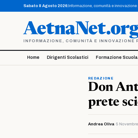
Vai
Sabato 8 Agosto 2026
|
Informazione, comunità e innovazione pe
al
contenuto
AetnaNet.or
INFORMAZIONE, COMUNITÀ E INNOVAZIONE PE
Home
Dirigenti Scolastici
Formazione Scuola
REDAZIONE
Don Ant
prete sci
Andrea Oliva
·
5 Novembre