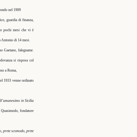
tondo nel 1909
o, guardia di finanza,
o pochi mesi che vi è
io Antonio di 14 mesi.
no Gaetano, falegname.
edovanza si risposa col
rono a Roma,
 del 1933 venne ordinato
ll’umanesimo in Sicilia
re Quasimodo, fondatore
o
, prete scomodo, prete