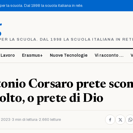
r la scuola. Dal 1998 la scuola italiana in rete.
g
R LA SCUOLA. DAL 1998 LA SCUOLA ITALIANA IN RET
 Lavoro
Erasmus+
Nuove Tecnologie
Vi racconto …
V
onio Corsaro prete sco
olto, o prete di Dio
 2023
·
3 min di lettura
·
2.660 letture