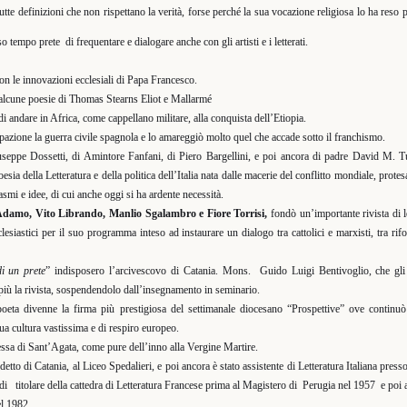
utte definizioni che non rispettano la verità, forse perché la sua vocazione religiosa lo ha reso 
esso tempo prete
di frequentare e dialogare anche con gli artisti e i letterati.
on le innovazioni ecclesiali di Papa Francesco.
 alcune poesie di Thomas Stearns Eliot e Mallarmé
 di andare in Africa, come cappellano militare, alla conquista dell’Etiopia.
ipazione la guerra civile spagnola e lo amareggiò molto quel che accade sotto il franchismo.
seppe Dossetti, di Amintore Fanfani, di Piero Bargellini, e poi ancora di padre David M. T
oesia della Letteratura e della politica dell’Italia nata dalle macerie del conflitto mondiale, protes
asmi e idee, di cui anche oggi si ha ardente necessità.
Adamo, Vito Librando, Manlio Sgalambro e Fiore Torrisi,
fondò un’importante rivista
di 
lesiastici per il suo programma inteso ad instaurare un dialogo tra cattolici e marxisti,
tra rif
i un prete
” indisposero l’arcivescovo di Catania. Mons.
Guido Luigi Bentivoglio, che gli 
più la rivista, sospendendolo dall’insegnamento in seminario.
poeta divenne la firma più prestigiosa del settimanale diocesano “Prospettive” ove continuò
sua cultura vastissima e di respiro europeo.
ssa di Sant’Agata, come pure dell’inno alla Vergine Martire.
detto di Catania, al Liceo Spedalieri,
e poi ancora è stato assistente di Letteratura Italiana pres
ndi
titolare della cattedra di Letteratura Francese prima al Magistero di
Perugia nel 1957
e poi 
l 1982.