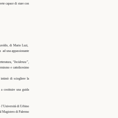
prete capace di stare con
uroldo, di Mario Luzi,
a
ad una appassionante
letteratura,
“
Incidenza”,
ormismo e cattolicesimo
intimò di sciogliere la
 a costituire una guida
so l’Università di Urbino
al Magistero di Palermo