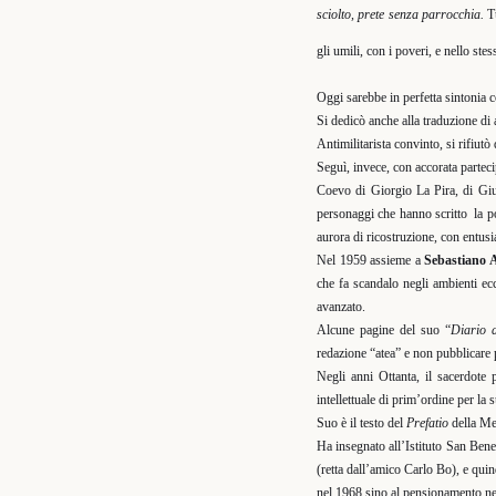
sciolto, p
rete senza parrocchia.
T
gli umili, con i poveri, e nello st
Oggi sarebbe in perfetta sintonia c
Si dedicò anche alla traduzione di
Antimilitarista convinto, si rifiutò
Seguì, invece, con accorata partec
Coevo di Giorgio La Pira, di Giu
personaggi che hanno scritto
la p
aurora di ricostruzione, con entusi
Nel 1959 assieme a
Sebastiano 
che fa scandalo negli ambienti ecc
avanzato.
Alcune pagine del suo “
Diario d
redazione “atea” e non pubblicare 
Negli anni Ottanta, il sacerdote 
intellettuale di prim’ordine per la 
Suo è il testo del
Prefatio
della Me
Ha insegnato
all’Istituto San Bene
(retta dall’amico Carlo Bo), e qui
nel 1968 sino al pensionamento ne