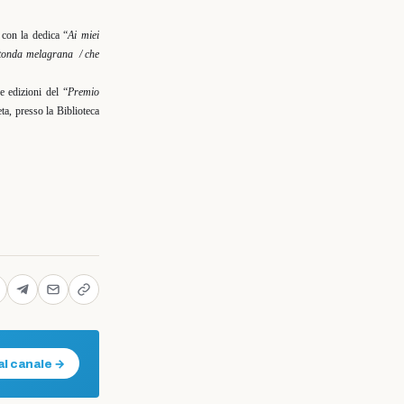
 con la dedica “
Ai miei
 tonda melagrana
/ che
e edizioni del “
Premio
a, presso la Biblioteca
al canale →