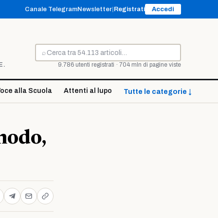
Canale Telegram
Newsletter
|
Registrati
Accedi
⌕
Cerca
E.
9.786 utenti registrati · 704 mln di pagine viste
oce alla Scuola
Attenti al lupo
Tutte le categorie ↓
modo,