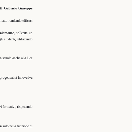
tt.
Gabriele Giuseppe
in atto rendendo efficaci
aiamonte,
sollecita un
i studenti, utilizzando
la scuola anche alla luce
 progettualità innovativa
vi formativi, rispettando
on solo nella funzione di