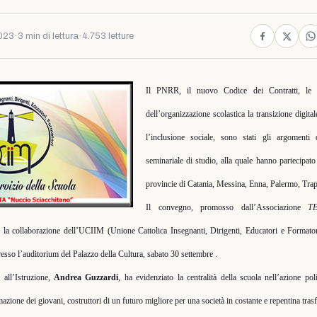
2023
·
3 min di lettura
·
4.753 letture
Il PNRR, il nuovo Codice dei Contratti, le i
dell’organizzazione scolastica la transizione digital
l’inclusione sociale, sono stati gli argomenti 
seminariale di studio, alla quale hanno partecipato
provincie di Catania, Messina, Enna, Palermo, Trap
Il convegno, promosso dall’Associazione
T
 la collaborazione dell’UCIIM (Unione Cattolica Insegnanti, Dirigenti, Educatori e Formato
resso l’auditorium del Palazzo della Cultura, sabato 30 settembre .
e all’Istruzione,
Andrea Guzzardi
, ha evidenziato la centralità della scuola nell’azione poli
mazione dei giovani, costruttori di un futuro migliore per una società in costante e repentina tra