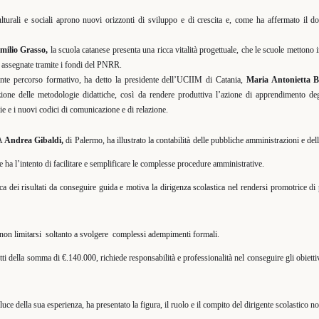
ulturali e sociali aprono nuovi orizzonti di sviluppo e di crescita e, come ha affermato il do
milio Grasso,
la scuola catanese presenta una ricca vitalità progettuale, che le scuole mettono 
 assegnate tramite i fondi del PNRR.
ente percorso formativo, ha detto la presidente dell’UCIIM di Catania,
Maria Antonietta B
one delle metodologie didattiche, così da rendere produttiva l’azione di apprendimento degl
 e i nuovi codici di comunicazione e di relazione.
GA
Andrea Gibaldi,
di Palermo, ha illustrato la contabilità delle pubbliche amministrazioni e del
 ha l’intento di facilitare e semplificare le complesse procedure amministrative.
tica dei risultati da conseguire guida e motiva la dirigenza scolastica nel rendersi promotrice di
non limitarsi
soltanto a svolgere
complessi adempimenti formali.
etti della somma di €.140.000, richiede responsabilità e professionalità nel conseguire gli obietti
 luce della sua esperienza, ha presentato la figura, il ruolo e il compito del dirigente scolastico n