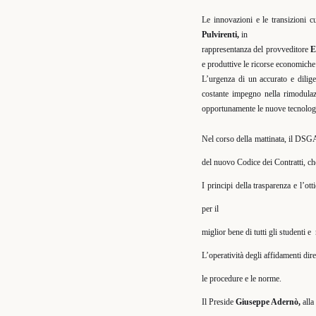
Le innovazioni e le transizioni c
Pulvirenti,
in
rappresentanza del provveditore
E
e produttive le ricorse economiche
L’urgenza di un accurato e dilig
costante impegno nella rimodulazi
opportunamente le nuove tecnologie
Nel corso della mattinata, il DS
del nuovo Codice dei Contratti, che
I principi della trasparenza e l’ot
per il
miglior bene di tutti gli studenti e
L’operatività degli affidamenti dir
le procedure e le norme.
Il Preside
Giuseppe Adernò,
alla