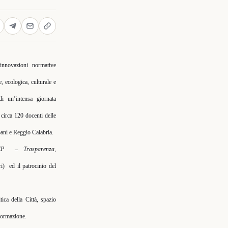
nnovazioni normative
e, ecologica, culturale e
di un’intensa giornata
 circa 120 docenti delle
ani e Reggio Calabria.
EP
– Trasparenza,
ri)
ed il patrocinio del
tica della Città, spazio
sformazione.