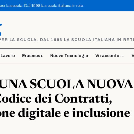
r la scuola. Dal 1998 la scuola italiana in rete.
g
R LA SCUOLA. DAL 1998 LA SCUOLA ITALIANA IN RET
 Lavoro
Erasmus+
Nuove Tecnologie
Vi racconto …
V
 UNA SCUOLA NUOVA
dice dei Contratti,
one digitale e inclusione