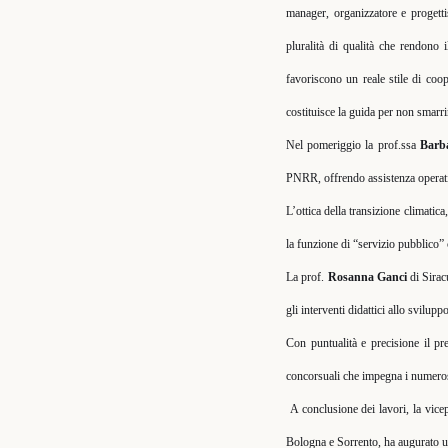
manager, organizzatore e progett
pluralità di qualità che rendono i
favoriscono un reale stile di coo
costituisce la guida per non smarr
Nel pomeriggio la prof.ssa
Barb
PNRR, offrendo assistenza operati
L’ottica della transizione climatica
la funzione di “servizio pubblico” 
La prof.
Rosanna Ganci
di Sirac
gli interventi didattici allo svilup
Con puntualità e precisione il p
concorsuali che impegna i numerosi 
A conclusione dei lavori, la vic
Bologna e Sorrento, ha augurato un