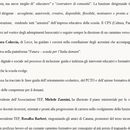
ista, ma ancor meglio di”
educatore
” e “
costruttore di comunità
”. La funzione dirigenziale è
l dirigente :
accogliente, autorevole, creativo, disponibile, flessibile, motivatore e pronto a
perazione,
rendendo tutti “azionisti” dell’impresa educativa della scuola. Il CPS (Cultura, Pa
irsi nel vortice degli adempimenti burocratici e seguire sempre la direzione di un cammino vers
ara Coluccia,
di Lecce, ha guidato i corsisti nella costellazione degli acronimi che accompa
va nella piattaforma “
Futura – scuola per l’Italia domani
”.
, digitale e sociale nel processo di inclusione guida e indirizza gli interventi educativi e formativ
che la scuola svolge.
usa ha tracciato le linee guida dell’orientamento scolastico, del PCTO e dell’azione formativa de
po delle competenze per il domani.
residente dell’Associazione TEP,
Michele Zannini,
ha illustrato il piano ministeriale per lo
docenti ricorsisti, orientati e pronti alla progressione di carriera nello svolgimento della funzio
epresidente TEP,
Rosalba Barberi
, ringraziando gli amici di Catania, promotori del terzo in
 proficuo lavoro ed un costante cammino formativo per conseguire al più presto il traguardo de