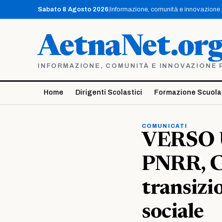
Vai
Sabato 8 Agosto 2026
|
Informazione, comunità e innovazione pe
al
contenuto
AetnaNet.or
INFORMAZIONE, COMUNITÀ E INNOVAZIONE PE
Home
Dirigenti Scolastici
Formazione Scuola
COMUNICATI
VERSO
PNRR, Co
transizi
sociale