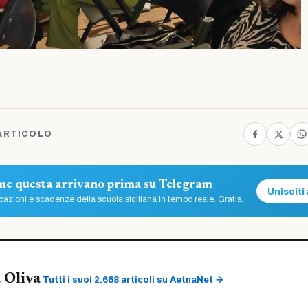
ARTICOLO
ome questa arrivano prima su Telegram
Unisciti 
azioni e scadenze della scuola siciliana in tempo reale. Gratis.
 Oliva
Tutti i suoi 2.668 articoli su AetnaNet →