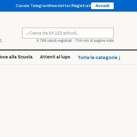
Canale Telegram
Newsletter
|
Registrati
Accedi
⌕
Cerca
E.
9.786 utenti registrati · 704 mln di pagine viste
oce alla Scuola
Attenti al lupo
Tutte le categorie ↓