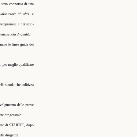
 stata connotata di una
 valorizzare gli altri
e
rtecipazione e Servizio)
o una
scuola di qualità.
gnano le linee guida del
i, per meglio qualificare
lla scuola che indirizza
 svolgimento delle prove
ne dirigenziale.
contro di STARTEP, dopo
lla dirigenza.