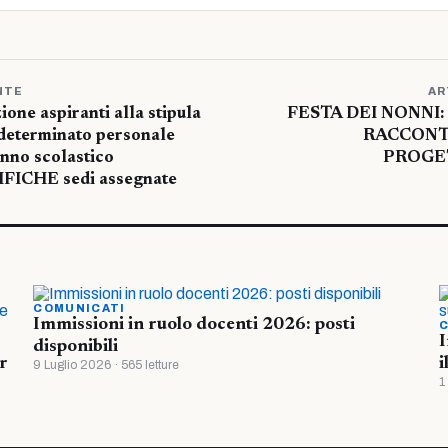
NTE
AR
one aspiranti alla stipula
FESTA DEI NONNI:
 determinato personale
RACCONT
anno scolastico
PROGE
FICHE sedi assegnate
COMUNICATI
Immissioni in ruolo docenti 2026: posti
C
I
disponibili
r
i
9 Luglio 2026 · 565 letture
1