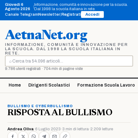
Vai
Giovedì 6
Informazione, comunità e innovazione per la scuola.
|
al
Agosto 2026
Dal 1998 la scuola italiana in rete.
contenuto
Canale Telegram
Newsletter
|
Registrati
Accedi
AetnaNet.org
INFORMAZIONE, COMUNITÀ E INNOVAZIONE PER
LA SCUOLA. DAL 1998 LA SCUOLA ITALIANA IN
RETE.
⌕
Cerca
9.786 utenti registrati · 704 mln di pagine viste
Home
Dirigenti Scolastici
Formazione Scuola Lavoro
BULLISMO E CYBERBULLISMO
RISPOSTA AL BULLISMO
Andrea Oliva
·
6 Luglio 2023
·
3 min di lettura
·
2.209 letture