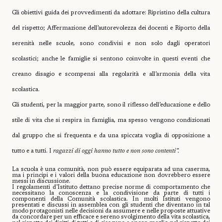
Gli obiettivi guida dei provvedimenti da adottare:
Ripristino della cultura
del rispetto; Affermazione dell’autorevolezza dei docenti e Riporto della
serenità nelle scuole, sono condivisi e non solo dagli operatori
scolastici; anche le famiglie si sentono coinvolte in questi eventi che
creano disagio e scompensi alla regolarità e all’armonia della vita
scolastica.
Gli studenti, per la maggior parte, sono il riflesso dell’educazione e dello
stile di vita che si respira in famiglia, ma spesso vengono condizionati
dal gruppo che si frequenta e da una spiccata voglia di opposizione a
tutto e a tutti. I
ragazzi di oggi hanno tutto e non sono contenti”.
La scuola è una comunità, non può essere equiparata ad una caserma,
ma i principi e i valori della buona educazione non dovrebbero essere
messi in discussione.
I regolamenti d’Istituto dettano precise norme di comportamento che
necessitano la conoscenza e la condivisione da parte di tutti i
componenti della Comunità scolastica. In molti Istituti vengono
presentati e discussi in assemblea con gli studenti che diventano in tal
modo protagonisti nelle decisioni da assumere e nelle proposte attuative
da concordare per un efficace e sereno svolgimento della vita scolastica,