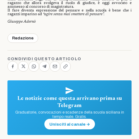
ragazzo che allora svolgeva il ruolo di giudice, è oggi avvocato e
ammesso al concorso di magistratura.
Il fare diventa espressione del pensare e nella scuola è bene che i
ragazzi imparino ad
“agire senza mai smettere di pensare”.
Giuseppe Adernò
Redazione
CONDIVIDI QUESTO ARTICOLO
Le notizie come questa arrivano prima su
Telegram
Graduatorie, convocazioni e scadenze della scuola siciliana in
tempo reale. Gratis.
Unisciti al canale →