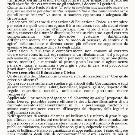
nel rispetto dei diritti di tutti e di ciascuno e ancor meglio nel rispetto dei
ruoli specifici che caratterizzano gli studenti, i docenti e i genitori.
Come ha scritto Paulo Freire: “
Il voto in condotta non dovrebbe essere un
fine, ma un mezzo per educare alla responsabilità e alla consapevolezza
” e
quindi come “mezzo” va usato in maniera opportuna e adeguata alle
circostanze.
La proposta dell’esame di riparazione di Educazione Civica
a settembre
per coloro ai quali viene assegnato il 6 in condotta, secondo alcuni viene
considerato un richiamo all’importanza non
tanto di una materia di
studio, trasversale a tutte le discipline, bensì un richiamo a quel corretto
comportamento che dovrebbe scaturire dall’efficacia
dell’apprendimento che modifica “il modo di pensare, di sentire e di
agire” dello studente e diventa ancor più efficace se supportato da
esempi e testimonianze da parte degli adulti.
Certe azioni di bullismo o comportamenti non consoni al corretto
vivere civile sono, infatti, espressione di un ribaltamento
del progetto
dell’uomo in piedi
, secondo l’ordine: pensiero, sentimento, azione (testa,
cuore, membra) e mettendo al primo posto l’azione si agisce senza
pensare , quasi si cammina a testa giù e piedi in aria
e si provocano
gravi danni agli altri e a se stessi.
Prove tecniche di Educazione Civica
Quale aspetto dell’Educazione Civica va riparato a settembre? Con quale
criterio e sistema?
Non credo sarà sufficiente studiare gli articoli della Costituzione, e tutti
gli altri settori educativi: salute, benessere, legalità, galateo, rispetto delle
regole educazione stradale, ambientale come potranno essere
recuperate?
Applicando il principio pedagogico del “
learning by doing”
proposto da
John Dewey, potrebbe essere efficace la descrizione illustrativa di un
racconto-evento-rappresentazione in cui i personaggi mettono in
azione comportamenti corretti all’insegna del rispetto, della legalità e
dell’armonia sociale.
Nell’esperienza di attività didattica sul bullismo è risultato di gran lunga
più efficace di tante lezioni teoriche la messa in scena della simulazione
di un processo in cui i ragazzi stessi hanno svolto il compito di giudice,
pubblico ministero, avvocato difensore, giuria, colpevole e vittima.
L’atto di bullismo è stato stigmatizzato e l’apprendimento è stato efficace
nella modifica degli stili di comportamento. Anzi, ancora di più, il