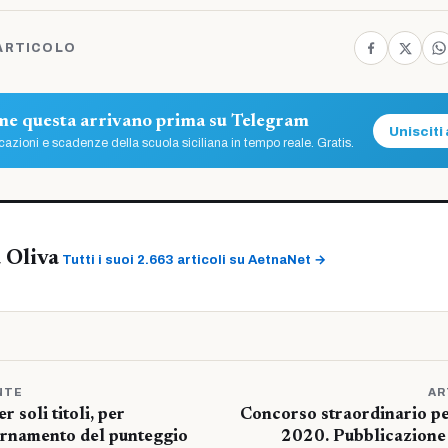
ARTICOLO
ome questa arrivano prima su Telegram
Unisciti 
azioni e scadenze della scuola siciliana in tempo reale. Gratis.
 Oliva
Tutti i suoi 2.663 articoli su AetnaNet →
NTE
AR
 soli titoli, per
Concorso straordinario per
iornamento del punteggio
2020. Pubblicazione d