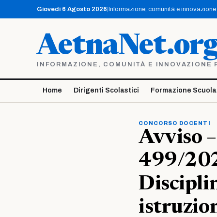
Vai
Giovedì 6 Agosto 2026
|
Informazione, comunità e innovazione p
al
contenuto
AetnaNet.or
INFORMAZIONE, COMUNITÀ E INNOVAZIONE PE
Home
Dirigenti Scolastici
Formazione Scuola
CONCORSO DOCENTI
Avviso 
499/202
Disciplin
istruzio