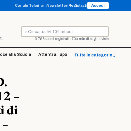
Canale Telegram
Newsletter
|
Registrati
Accedi
⌕
Cerca
E.
9.786 utenti registrati · 704 mln di pagine viste
oce alla Scuola
Attenti al lupo
Tutte le categorie ↓
D.
12 –
i di
 –