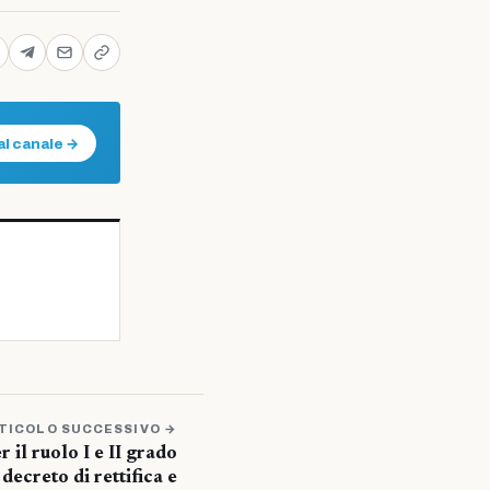
al canale →
TICOLO SUCCESSIVO →
 il ruolo I e II grado
ecreto di rettifica e