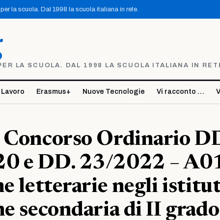
er la scuola. Dal 1998 la scuola italiana in rete.
g
R LA SCUOLA. DAL 1998 LA SCUOLA ITALIANA IN RET
 Lavoro
Erasmus+
Nuove Tecnologie
Vi racconto …
V
– Concorso Ordinario D
0 e DD. 23/2022 – A0
e letterarie negli istitut
ne secondaria di II grado