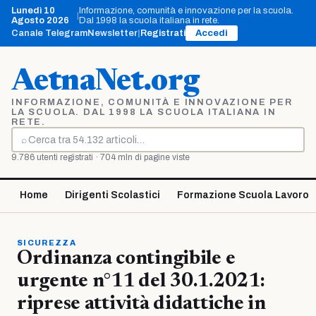
Vai
Lunedì 10
Informazione, comunità e innovazione per la scuola.
|
al
Agosto 2026
Dal 1998 la scuola italiana in rete.
contenuto
Canale Telegram
Newsletter
|
Registrati
Accedi
AetnaNet.org
INFORMAZIONE, COMUNITÀ E INNOVAZIONE PER
LA SCUOLA. DAL 1998 LA SCUOLA ITALIANA IN
RETE.
⌕
Cerca
9.786 utenti registrati · 704 mln di pagine viste
Home
Dirigenti Scolastici
Formazione Scuola Lavoro
SICUREZZA
Ordinanza contingibile e
urgente n°11 del 30.1.2021:
riprese attività didattiche in