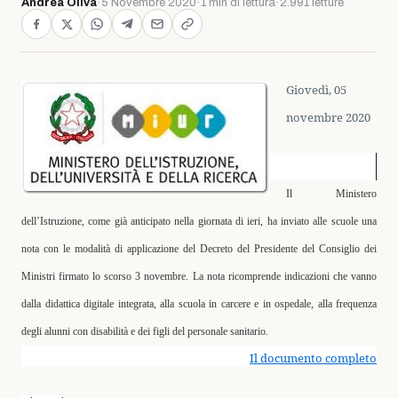
Andrea Oliva
·
5 Novembre 2020
·
1 min di lettura
·
2.991 letture
Giovedì, 05
novembre 2020
Il Ministero
dell’Istruzione, come già anticipato nella giornata di ieri, ha inviato alle scuole una
nota con le modalità di applicazione del Decreto del Presidente del Consiglio dei
Ministri firmato lo scorso 3 novembre. La nota ricomprende indicazioni che vanno
dalla didattica digitale integrata, alla scuola in carcere e in ospedale, alla frequenza
degli alunni con disabilità e dei figli del personale sanitario.
Il documento completo