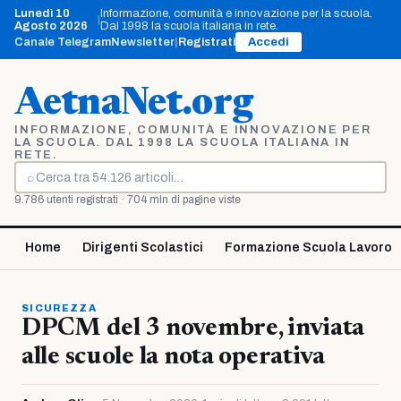
Vai
Lunedì 10
Informazione, comunità e innovazione per la scuola.
|
al
Agosto 2026
Dal 1998 la scuola italiana in rete.
contenuto
Canale Telegram
Newsletter
|
Registrati
Accedi
AetnaNet.org
INFORMAZIONE, COMUNITÀ E INNOVAZIONE PER
LA SCUOLA. DAL 1998 LA SCUOLA ITALIANA IN
RETE.
⌕
Cerca
9.786 utenti registrati · 704 mln di pagine viste
Home
Dirigenti Scolastici
Formazione Scuola Lavoro
SICUREZZA
DPCM del 3 novembre, inviata
alle scuole la nota operativa