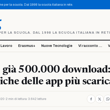
 per la scuola. Dal 1998 la scuola italiana in rete.
g
R LA SCUOLA. DAL 1998 LA SCUOLA ITALIANA IN RET
 Lavoro
Erasmus+
Nuove Tecnologie
Vi racconto …
V
 già 500.000 download: 
fiche delle app più scari
020
·
2 min di lettura
·
3.642 letture