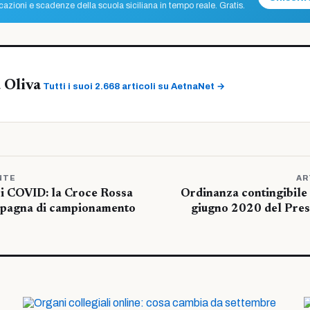
azioni e scadenze della scuola siciliana in tempo reale. Gratis.
 Oliva
Tutti i suoi 2.668 articoli su AetnaNet →
NTE
AR
ici COVID: la Croce Rossa
Ordinanza contingibile 
mpagna di campionamento
giugno 2020 del Pres