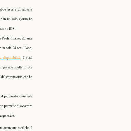
ebbe essere di aiuto a
e in un solo giorno ha
 sia su iOS.
e Paola Pisano, durante
e in sole 24 ore. L’app,
 disponibilità,
è stata
empo alle spalle di big
 del coronavirus che ha
 al più presto a una vita
pp permette di avvertire
a generale.
te attenzioni mediche il