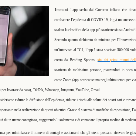
Immuni
, l’app scelta dal Governo italiano che dovr
combattere l’epidemia di COVID-19, è già un successo 
scalato la classifica della app più scaricate sia su Android
Secondo quanto dichiarato da ministro per l’Innovazion
un’intervista al TG1, l’app è stata scaricata 500.000 volt
creata da Bending Spoons,
sin dai primi minuti della
scaricata da moltissime persone, piazzandosi in poco t
come Zoom (app scaricatissima negli ultimi tempi per via
odi per lavorare da casa), TikTok, Whatsapp, Intagram, YouTube, Gmail.
sideriamo ridurre la diffusione dell’epidemia, ridurre i rischi alla salute dei nostri cari e tornare
rtante nella realizzazione di questi obiettivi. Grazie al sistema di notifiche di esposizione, l’a
mità di un utente contagioso, suggerendo l’isolamento e di contattare il proprio medico di medicin
nza per minimizzare il numero di contagi e assicurarsi che gli utenti possano ricevere le gius