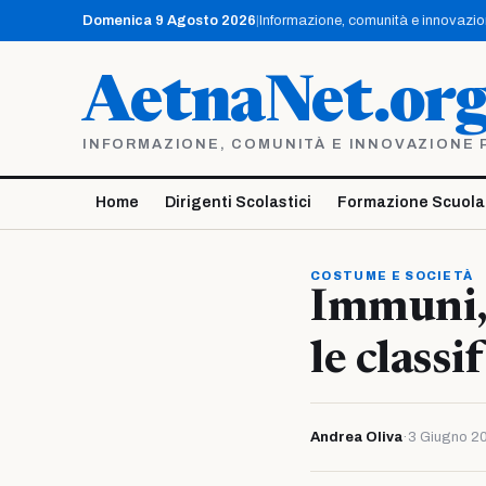
Vai
Domenica 9 Agosto 2026
|
Informazione, comunità e innovazione
al
contenuto
AetnaNet.or
INFORMAZIONE, COMUNITÀ E INNOVAZIONE PE
Home
Dirigenti Scolastici
Formazione Scuola
COSTUME E SOCIETÀ
Immuni,
le classi
Andrea Oliva
·
3 Giugno 2