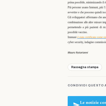
prima possibile, minimizzando il r
Più persone usano Immuni, più l’ap
avvertire e che possono quindi isol
Gli sviluppatori affermano che anc
combinazione alle altre misure im
permettendo a più pazienti di ric
possibile vaccino.
Immuni
è stata certificata come s
cyber security, indagine commissio
Mauro Notarianni
Rassegna stampa
CONDIVIDI QUESTO 
Le notizie c