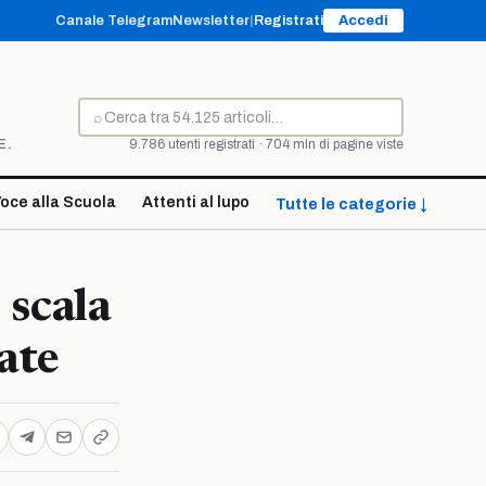
Canale Telegram
Newsletter
|
Registrati
Accedi
⌕
Cerca
E.
9.786 utenti registrati · 704 mln di pagine viste
oce alla Scuola
Attenti al lupo
Tutte le categorie ↓
scala
cate