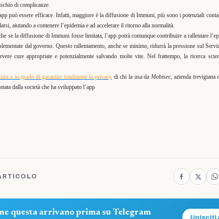
ischio di complicanze.
p può essere efficace. Infatti, maggiore è la diffusione di Immuni, più sono i potenziali contag
arsi, aiutando a contenere l’epidemia e ad accelerare il ritorno alla normalità.
he se la diffusione di Immuni fosse limitata, l’app potrà comunque contribuire a rallentare l’e
plementate dal governo. Questo rallentamento, anche se minimo, ridurrà la pressione sul Serviz
evere cure appropriate e potenzialmente salvando molte vite. Nel frattempo, la ricerca scie
icura e in grado di garantire totalmente la privacy
di chi la usa da
Mobisec
, azienda trevigiana 
nata dalla società che ha sviluppato l’app
ARTICOLO
ome questa arrivano prima su Telegram
Unisciti 