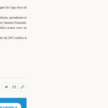
iati che l’app riesce ad
pidemia, specialmente in
io Sanitario Nazionale,
ntifica avanza verso un
che dal 2017 certifica la
al canale →