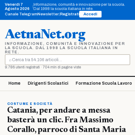
Vai
Venerdì 7
Informazione, comunità e innovazione per la scuola.
|
al
Agosto 2026
Dal 1998 la scuola italiana in rete.
contenuto
Canale Telegram
Newsletter
|
Registrati
Accedi
AetnaNet.org
INFORMAZIONE, COMUNITÀ E INNOVAZIONE PER
LA SCUOLA. DAL 1998 LA SCUOLA ITALIANA IN
RETE.
⌕
Cerca
9.786 utenti registrati · 704 mln di pagine viste
Home
Dirigenti Scolastici
Formazione Scuola Lavoro
COSTUME E SOCIETÀ
Catania, per andare a messa
basterà un clic. Fra Massimo
Corallo, parroco di Santa Maria