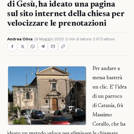
di Gesù, ha ideato una pagina
sul sito internet della chiesa per
velocizzare le prenotazioni
Andrea Oliva
·
18 Maggio 2020
·
2 min di lettura
·
3.973 letture
Per andare a
messa basterà
un clic. E’ l’idea
di un parroco
di Catania, frà
Massimo
Corallo, che ha
ideato un metodo veloce per eliminare le chiamate