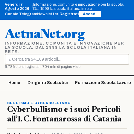
Vai
Venerdì 7
Informazione, comunità e innovazione per la scuola.
|
al
Agosto 2026
Dal 1998 la scuola italiana in rete.
contenuto
Canale Telegram
Newsletter
|
Registrati
Accedi
AetnaNet.org
INFORMAZIONE, COMUNITÀ E INNOVAZIONE PER
LA SCUOLA. DAL 1998 LA SCUOLA ITALIANA IN
RETE.
⌕
Cerca
9.786 utenti registrati · 704 mln di pagine viste
Home
Dirigenti Scolastici
Formazione Scuola Lavoro
BULLISMO E CYBERBULLISMO
Cyberbullismo e i suoi Pericoli
all’I. C. Fontanarossa di Catania