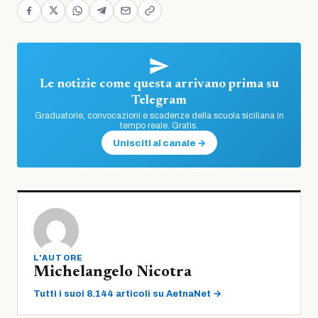
Le notizie come questa arrivano prima su
Telegram
Graduatorie, convocazioni e scadenze della scuola siciliana in
tempo reale. Gratis.
Unisciti al canale →
L'AUTORE
Michelangelo Nicotra
Tutti i suoi 8.144 articoli su AetnaNet →