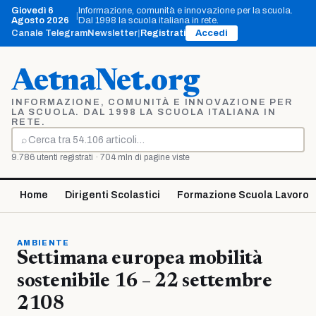
Vai
Giovedì 6
Informazione, comunità e innovazione per la scuola.
|
al
Agosto 2026
Dal 1998 la scuola italiana in rete.
contenuto
Canale Telegram
Newsletter
|
Registrati
Accedi
AetnaNet.org
INFORMAZIONE, COMUNITÀ E INNOVAZIONE PER
LA SCUOLA. DAL 1998 LA SCUOLA ITALIANA IN
RETE.
⌕
Cerca
9.786 utenti registrati · 704 mln di pagine viste
Home
Dirigenti Scolastici
Formazione Scuola Lavoro
AMBIENTE
Settimana europea mobilità
sostenibile 16 – 22 settembre
2108