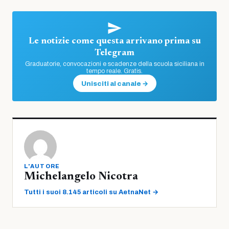
Le notizie come questa arrivano prima su
Telegram
Graduatorie, convocazioni e scadenze della scuola siciliana in
tempo reale. Gratis.
Unisciti al canale →
L'AUTORE
Michelangelo Nicotra
Tutti i suoi 8.145 articoli su AetnaNet →