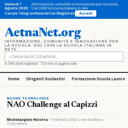
Vai
Venerdì 7
Informazione, comunità e innovazione per la scuola.
|
al
Agosto 2026
Dal 1998 la scuola italiana in rete.
contenuto
Canale Telegram
Newsletter
|
Registrati
Accedi
AetnaNet.org
INFORMAZIONE, COMUNITÀ E INNOVAZIONE PER
LA SCUOLA. DAL 1998 LA SCUOLA ITALIANA IN
RETE.
⌕
Cerca
9.786 utenti registrati · 704 mln di pagine viste
Home
Dirigenti Scolastici
Formazione Scuola Lavoro
NUOVE TECNOLOGIE
NAO Challenge al Capizzi
Michelangelo Nicotra
·
7 Febbraio 2018
·
1 min di lettura
·
3.141 letture