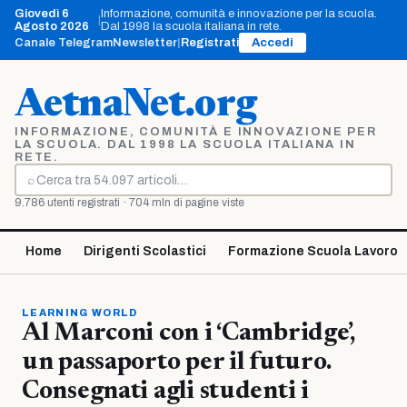
Vai
Giovedì 6
Informazione, comunità e innovazione per la scuola.
|
al
Agosto 2026
Dal 1998 la scuola italiana in rete.
contenuto
Canale Telegram
Newsletter
|
Registrati
Accedi
AetnaNet.org
INFORMAZIONE, COMUNITÀ E INNOVAZIONE PER
LA SCUOLA. DAL 1998 LA SCUOLA ITALIANA IN
RETE.
⌕
Cerca
9.786 utenti registrati · 704 mln di pagine viste
Home
Dirigenti Scolastici
Formazione Scuola Lavoro
LEARNING WORLD
Al Marconi con i ‘Cambridge’,
un passaporto per il futuro.
Consegnati agli studenti i