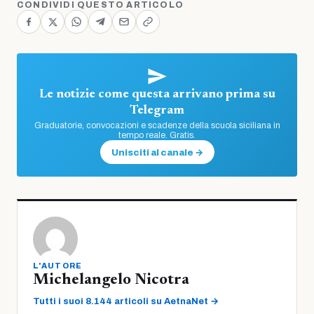
CONDIVIDI QUESTO ARTICOLO
Le notizie come questa arrivano prima su
Telegram
Graduatorie, convocazioni e scadenze della scuola siciliana in
tempo reale. Gratis.
Unisciti al canale →
L'AUTORE
Michelangelo Nicotra
Tutti i suoi 8.144 articoli su AetnaNet →