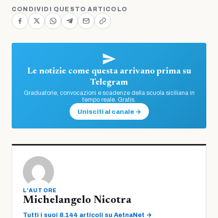
CONDIVIDI QUESTO ARTICOLO
Le notizie come questa arrivano prima su
Telegram
Graduatorie, convocazioni e scadenze della scuola siciliana in
tempo reale. Gratis.
Unisciti al canale →
L'AUTORE
Michelangelo Nicotra
Tutti i suoi 8.144 articoli su AetnaNet →