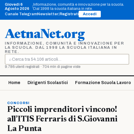
Vai
Giovedì 6
Informazione, comunità e innovazione per la scuola.
|
al
Agosto 2026
Dal 1998 la scuola italiana in rete.
contenuto
Canale Telegram
Newsletter
|
Registrati
Accedi
AetnaNet.org
INFORMAZIONE, COMUNITÀ E INNOVAZIONE PER
LA SCUOLA. DAL 1998 LA SCUOLA ITALIANA IN
RETE.
⌕
Cerca
9.786 utenti registrati · 704 mln di pagine viste
Home
Dirigenti Scolastici
Formazione Scuola Lavoro
CONCORSI
Piccoli imprenditori vincono!
all’ITIS Ferraris di S.Giovanni
La Punta