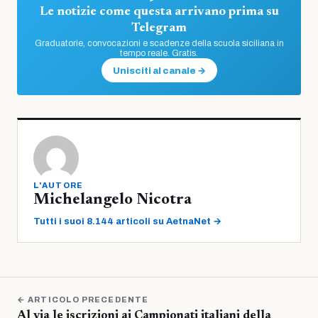
Le notizie come questa arrivano prima su
Telegram
Graduatorie, convocazioni e scadenze della scuola siciliana in
tempo reale. Gratis.
Unisciti al canale →
L'AUTORE
Michelangelo Nicotra
Tutti i suoi 8.144 articoli su AetnaNet →
← ARTICOLO PRECEDENTE
Al via le iscrizioni ai Campionati italiani della