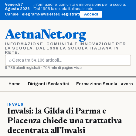
Vai
Venerdì 7
Informazione, comunità e innovazione per la scuola.
|
al
Agosto 2026
Dal 1998 la scuola italiana in rete.
contenuto
Canale Telegram
Newsletter
|
Registrati
Accedi
AetnaNet.org
INFORMAZIONE, COMUNITÀ E INNOVAZIONE PER
LA SCUOLA. DAL 1998 LA SCUOLA ITALIANA IN
RETE.
⌕
Cerca
9.786 utenti registrati · 704 mln di pagine viste
Home
Dirigenti Scolastici
Formazione Scuola Lavoro
INVALSI
Invalsi: la Gilda di Parma e
Piacenza chiede una trattativa
decentrata all’Invalsi