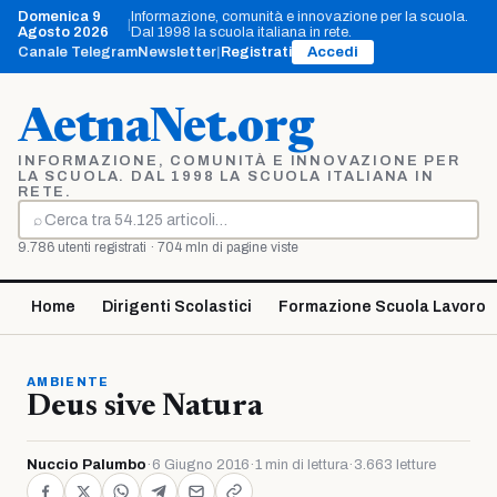
Vai
Domenica 9
Informazione, comunità e innovazione per la scuola.
|
al
Agosto 2026
Dal 1998 la scuola italiana in rete.
contenuto
Canale Telegram
Newsletter
|
Registrati
Accedi
AetnaNet.org
INFORMAZIONE, COMUNITÀ E INNOVAZIONE PER
LA SCUOLA. DAL 1998 LA SCUOLA ITALIANA IN
RETE.
⌕
Cerca
9.786 utenti registrati · 704 mln di pagine viste
Home
Dirigenti Scolastici
Formazione Scuola Lavoro
AMBIENTE
Deus sive Natura
Nuccio Palumbo
·
6 Giugno 2016
·
1 min di lettura
·
3.663 letture