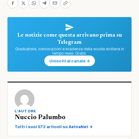
Le notizie come questa arrivano prima su
Telegram
Graduatorie, convocazioni e scadenze della scuola siciliana in
tempo reale. Gratis.
Unisciti al canale →
L'AUTORE
Nuccio Palumbo
Tutti i suoi 573 articoli su AetnaNet →