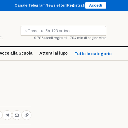
Canale Telegram
Newsletter
|
Registrati
Accedi
⌕
Cerca
E.
9.786 utenti registrati · 704 mln di pagine viste
Voce alla Scuola
Attenti al lupo
Tutte le categorie ↓