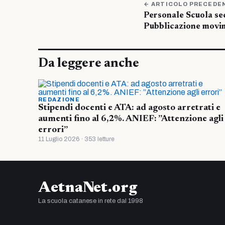
← ARTICOLO PRECEDE
Personale Scuola sec
Pubblicazione movi
Da leggere anche
REDAZIONE
Stipendi docenti e ATA: ad agosto arretrati e
aumenti fino al 6,2%. ANIEF: ”Attenzione agli
errori”
11 Luglio 2026 · 353 letture
AetnaNet.org
La scuola catanese in rete dal 1998