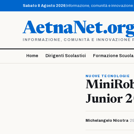
Vai
Sabato 8 Agosto 2026
|
Informazione, comunità e innovazione pe
al
contenuto
AetnaNet.or
INFORMAZIONE, COMUNITÀ E INNOVAZIONE PE
Home
Dirigenti Scolastici
Formazione Scuola
NUOVE TECNOLOGIE
MiniRob
Junior 
Michelangelo Nicotra
·
2