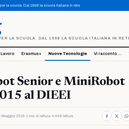
r la scuola. Dal 1998 la scuola italiana in rete.
g
R LA SCUOLA. DAL 1998 LA SCUOLA ITALIANA IN RET
 Lavoro
Erasmus+
Nuove Tecnologie
Vi racconto …
ot Senior e MiniRobot
2015 al DIEEI
9 Maggio 2015
·
1 min di lettura
·
4.649 letture