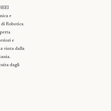
DIEEI
nica e
a di Robotica
perta
eriori e
a vinta dalla
tania.
tuita dagli