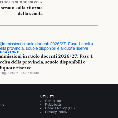
TICOLO SUCCESSIVO →
senato sulla riforma
della scuola
EDAZIONE
mmissioni in ruolo docenti 2026/27: Fase 1
celta della provincia, scuole disponibili e
liquote riserve
 Luglio 2026 · 1.036 letture
UTILITY
Contattaci
one
Pubblicità
Cookie Policy (UE)
Privacy Policy