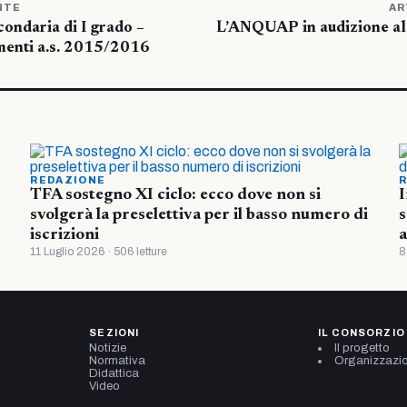
NTE
AR
ondaria di I grado –
L’ANQUAP in audizione al 
menti a.s. 2015/2016
REDAZIONE
R
TFA sostegno XI ciclo: ecco dove non si
I
svolgerà la preselettiva per il basso numero di
s
iscrizioni
a
11 Luglio 2026 · 506 letture
8
SEZIONI
IL CONSORZIO
Notizie
Il progetto
Normativa
Organizzazi
Didattica
Video