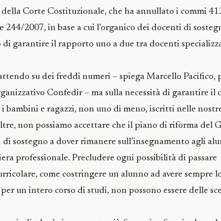
della Corte Costituzionale, che ha annullato i commi 41
ge 244/2007, in base a cui l’organico dei docenti di sosteg
 di garantire il rapporto uno a due tra docenti specializz
ttendo su dei freddi numeri – spiega Marcello Pacifico, 
ganizzativo Confedir – ma sulla necessità di garantire il d
ti i bambini e ragazzi, non uno di meno, iscritti nelle nostr
tre, non possiamo accettare che il piano di riforma del
i di sostegno a dover rimanere sull’insegnamento agli alun
riera professionale. Precludere ogni possibilità di passare
rricolare, come costringere un alunno ad avere sempre lo
per un intero corso di studi, non possono essere delle sce