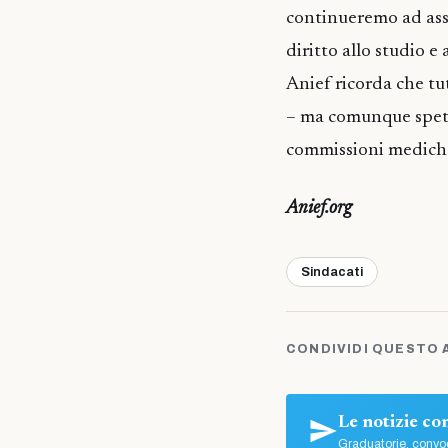
continueremo ad assi
diritto allo studio e
Anief ricorda che tu
– ma comunque spetta
commissioni mediche
Anief.org
Sindacati
CONDIVIDI QUESTO 
Le notizie c
Graduatorie, convoc