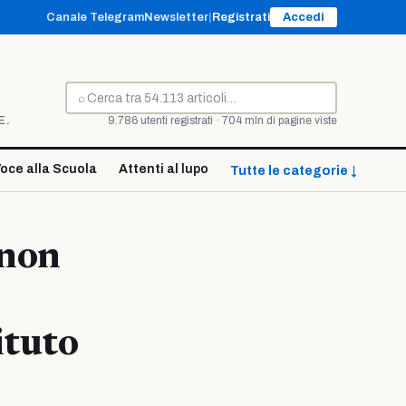
Canale Telegram
Newsletter
|
Registrati
Accedi
⌕
Cerca
E.
9.786 utenti registrati · 704 mln di pagine viste
oce alla Scuola
Attenti al lupo
Tutte le categorie ↓
 non
ituto