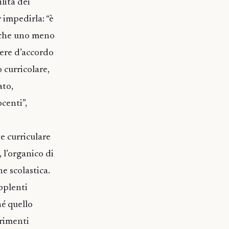
lità dei
r impedirla: “è
 che uno meno
sere d’accordo
 curricolare,
ato,
ocenti”,
e curriculare
 l’organico di
ne scolastica.
pplenti
hé quello
trimenti