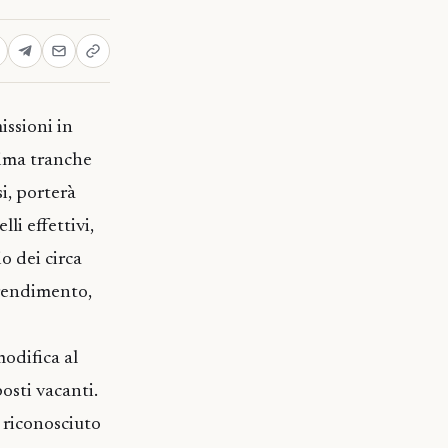
issioni in
tima tranche
i, porterà
li effettivi,
io dei circa
prendimento,
modifica al
posti vacanti.
i riconosciuto