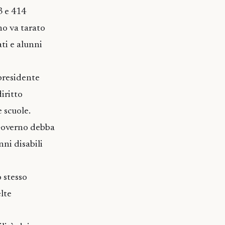
3 e 414
no va tarato
ati e alunni
presidente
iritto
e scuole.
 Governo debba
ni disabili
 stesso
lte