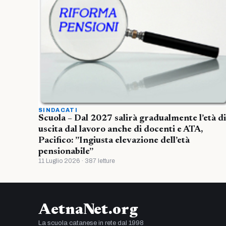
SINDACATI
Scuola – Dal 2027 salirà gradualmente l’età di
uscita dal lavoro anche di docenti e ATA,
Pacifico: ”Ingiusta elevazione dell’età
pensionabile”
11 Luglio 2026 · 387 letture
AetnaNet.org
La scuola catanese in rete dal 1998