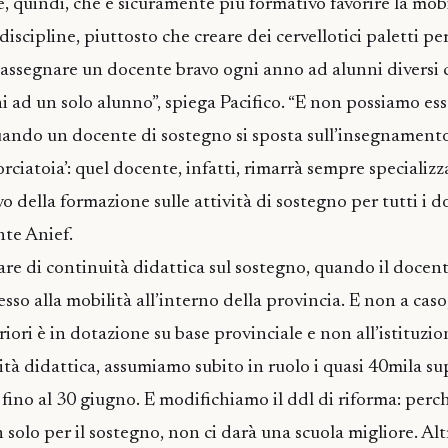
e, quindi, che è sicuramente più formativo favorire la mobi
discipline, piuttosto che creare dei cervellotici paletti pe
assegnare un docente bravo ogni anno ad alunni diversi
ni ad un solo alunno”, spiega Pacifico. “E non possiamo es
ando un docente di sostegno si sposta sull’insegnamento
corciatoia’: quel docente, infatti, rimarrà sempre specializz
vo della formazione sulle attività di sostegno per tutti i d
nte Anief.
are di continuità didattica sul sostegno, quando il docent
so alla mobilità all’interno della provincia. E non a caso,
iori è in dotazione su base provinciale e non all’istituzio
tà didattica, assumiamo subito in ruolo i quasi 40mila su
fino al 30 giugno. E modifichiamo il ddl di riforma: perc
 solo per il sostegno, non ci darà una scuola migliore. Al