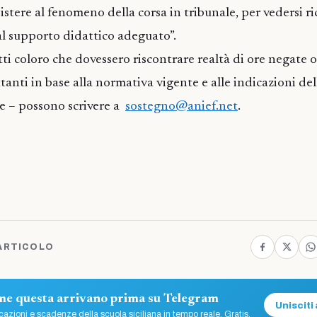
stere al fenomeno della corsa in tribunale, per vedersi ri
 al supporto didattico adeguato”.
tti coloro che dovessero riscontrare realtà di ore negate o
nti in base alla normativa vigente e alle indicazioni del
 – possono scrivere a
sostegno@anief.net
.
ARTICOLO
ome questa arrivano prima su Telegram
Unisciti 
azioni e scadenze della scuola siciliana in tempo reale. Gratis.