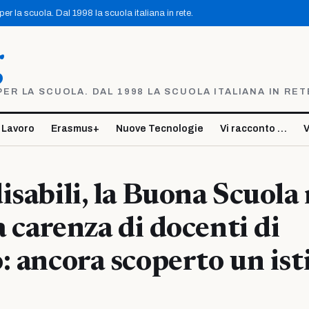
r la scuola. Dal 1998 la scuola italiana in rete.
g
R LA SCUOLA. DAL 1998 LA SCUOLA ITALIANA IN RET
 Lavoro
Erasmus+
Nuove Tecnologie
Vi racconto …
V
isabili, la Buona Scuola
a carenza di docenti di
: ancora scoperto un ist