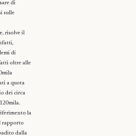
sare di
i sulle
risolve il
fatti,
lemi di
tti oltre alle
10mila
ati a quota
io dei circa
 120mila.
riferimento la
il rapporto
badito dalla