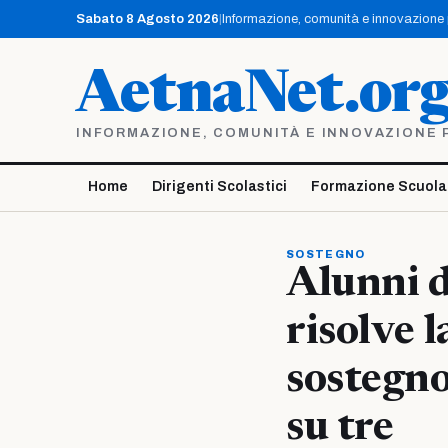
Vai
Sabato 8 Agosto 2026
|
Informazione, comunità e innovazione pe
al
contenuto
AetnaNet.or
INFORMAZIONE, COMUNITÀ E INNOVAZIONE PE
Home
Dirigenti Scolastici
Formazione Scuola
SOSTEGNO
Alunni d
risolve l
sostegno
su tre