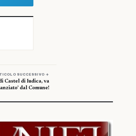
TICOLO SUCCESSIVO →
i Castel di Iudica, va
nanziato’ dal Comune!