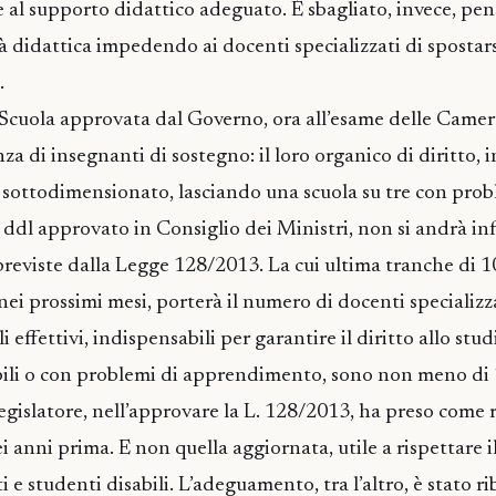
o e al supporto didattico adeguato. È sbagliato, invece, pen
à didattica impedendo ai docenti specializzati di spostars
.
uola approvata dal Governo, ora all’esame delle Camere, 
a di insegnanti di sostegno: il loro organico di diritto, in
sottodimensionato, lasciando una scuola su tre con prob
ddl approvato in Consiglio dei Ministri, non si andrà infa
previste dalla Legge 128/2013. La cui ultima tranche di 
nei prossimi mesi, porterà il numero di docenti specializz
 effettivi, indispensabili per garantire il diritto allo stud
bili o con problemi di apprendimento, sono non meno di
legislatore, nell’approvare la L. 128/2013, ha preso come 
sei anni prima. E non quella aggiornata, utile a rispettare 
 e studenti disabili. L’adeguamento, tra l’altro, è stato ri