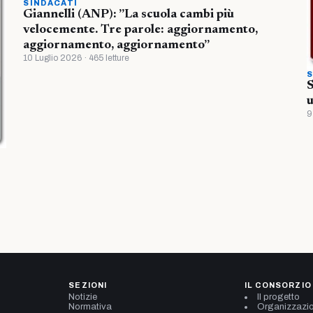
SINDACATI
Giannelli (ANP): ”La scuola cambi più
velocemente. Tre parole: aggiornamento,
aggiornamento, aggiornamento”
10 Luglio 2026 · 465 letture
S
S
u
9
SEZIONI
IL CONSORZIO
Notizie
Il progetto
Normativa
Organizzazi