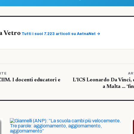
a Vetro
Tutti i suoi 7.223 articoli su AetnaNet →
NTE
AR
CIIM. I docenti educatori e
L’ICS Leonardo Da Vinci, d
a Malta … ‘fi