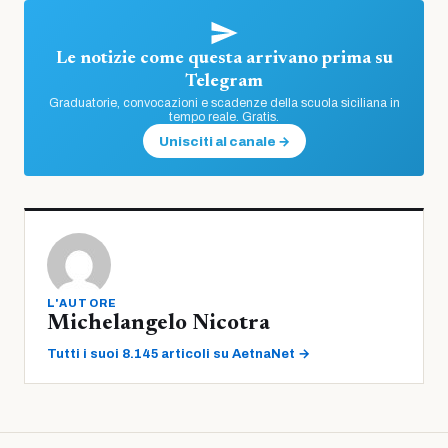
Le notizie come questa arrivano prima su
Telegram
Graduatorie, convocazioni e scadenze della scuola siciliana in
tempo reale. Gratis.
Unisciti al canale →
L'AUTORE
Michelangelo Nicotra
Tutti i suoi 8.145 articoli su AetnaNet →