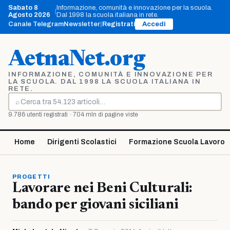
Vai
Sabato 8
Informazione, comunità e innovazione per la scuola.
|
al
Agosto 2026
Dal 1998 la scuola italiana in rete.
contenuto
Canale Telegram
Newsletter
|
Registrati
Accedi
AetnaNet.org
INFORMAZIONE, COMUNITÀ E INNOVAZIONE PER
LA SCUOLA. DAL 1998 LA SCUOLA ITALIANA IN
RETE.
⌕
Cerca
9.786 utenti registrati · 704 mln di pagine viste
Home
Dirigenti Scolastici
Formazione Scuola Lavoro
PROGETTI
Lavorare nei Beni Culturali:
bando per giovani siciliani