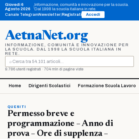
Vai
Giovedì 6
Informazione, comunità e innovazione per la scuola.
|
al
Agosto 2026
Dal 1998 la scuola italiana in rete.
contenuto
Canale Telegram
Newsletter
|
Registrati
Accedi
AetnaNet.org
INFORMAZIONE, COMUNITÀ E INNOVAZIONE PER
LA SCUOLA. DAL 1998 LA SCUOLA ITALIANA IN
RETE.
⌕
Cerca
9.786 utenti registrati · 704 mln di pagine viste
Home
Dirigenti Scolastici
Formazione Scuola Lavoro
QUESITI
Permesso breve e
programmazione – Anno di
prova – Ore di supplenza –