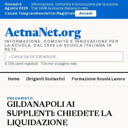
Vai
Giovedì 6
Informazione, comunità e innovazione per la scuola.
|
al
Agosto 2026
Dal 1998 la scuola italiana in rete.
contenuto
Canale Telegram
Newsletter
|
Registrati
Accedi
AetnaNet.org
INFORMAZIONE, COMUNITÀ E INNOVAZIONE PER
LA SCUOLA. DAL 1998 LA SCUOLA ITALIANA IN
RETE.
⌕
Cerca
9.786 utenti registrati · 704 mln di pagine viste
Home
Dirigenti Scolastici
Formazione Scuola Lavoro
PRECARIATO
GILDANAPOLI AI
SUPPLENTI: CHIEDETE LA
LIQUIDAZIONE