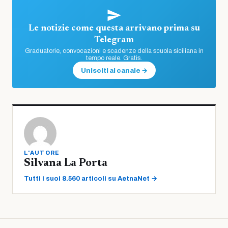
Le notizie come questa arrivano prima su
Telegram
Graduatorie, convocazioni e scadenze della scuola siciliana in
tempo reale. Gratis.
Unisciti al canale →
L'AUTORE
Silvana La Porta
Tutti i suoi 8.560 articoli su AetnaNet →