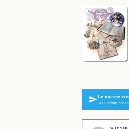
Le notizie c
Graduatorie, convoc
L'AUTORE