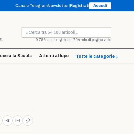
Canale Telegram
Newsletter
|
Registrati
Accedi
⌕
Cerca
E.
9.786 utenti registrati · 704 mln di pagine viste
oce alla Scuola
Attenti al lupo
Tutte le categorie ↓