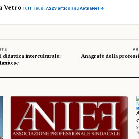
a Vetro
Tutti i suoi 7.223 articoli su AetnaNet →
NTE
AR
 didattica interculturale:
Anagrafe della profess
Manitese
M
A
c
s
1