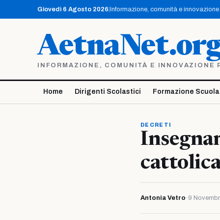
Vai
Giovedì 6 Agosto 2026
|
Informazione, comunità e innovazione p
al
contenuto
AetnaNet.or
INFORMAZIONE, COMUNITÀ E INNOVAZIONE PE
Home
Dirigenti Scolastici
Formazione Scuola
DECRETI
Insegnam
cattolic
Antonia Vetro
·
9 Novembr