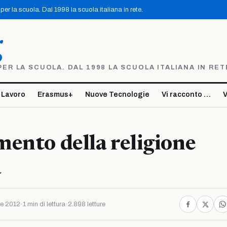
er la scuola. Dal 1998 la scuola italiana in rete.
g
R LA SCUOLA. DAL 1998 LA SCUOLA ITALIANA IN RET
 Lavoro
Erasmus+
Nuove Tecnologie
Vi racconto …
V
ento della religione
a
e 2012
·
1 min di lettura
·
2.898 letture