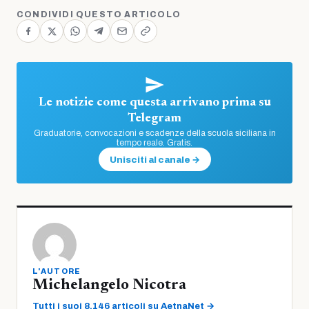
CONDIVIDI QUESTO ARTICOLO
Le notizie come questa arrivano prima su
Telegram
Graduatorie, convocazioni e scadenze della scuola siciliana in
tempo reale. Gratis.
Unisciti al canale →
L'AUTORE
Michelangelo Nicotra
Tutti i suoi 8.146 articoli su AetnaNet →