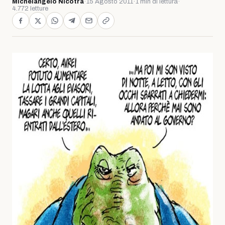
Michelangelo Nicotra
·
15 Agosto 2011
·
1 min di lettura
·
4.772 letture