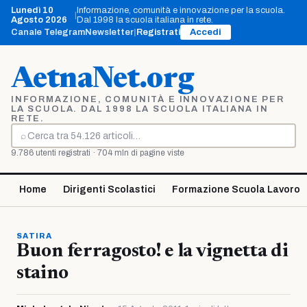
Vai
Lunedì 10
Informazione, comunità e innovazione per la scuola.
|
al
Agosto 2026
Dal 1998 la scuola italiana in rete.
contenuto
Canale Telegram
Newsletter
|
Registrati
Accedi
AetnaNet.org
INFORMAZIONE, COMUNITÀ E INNOVAZIONE PER
LA SCUOLA. DAL 1998 LA SCUOLA ITALIANA IN
RETE.
⌕
Cerca
9.786 utenti registrati · 704 mln di pagine viste
Home
Dirigenti Scolastici
Formazione Scuola Lavoro
SATIRA
Buon ferragosto! e la vignetta di
staino