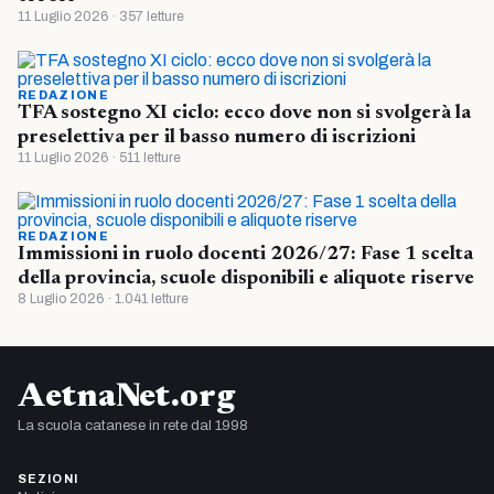
11 Luglio 2026 · 357 letture
REDAZIONE
TFA sostegno XI ciclo: ecco dove non si svolgerà la
preselettiva per il basso numero di iscrizioni
11 Luglio 2026 · 511 letture
REDAZIONE
Immissioni in ruolo docenti 2026/27: Fase 1 scelta
della provincia, scuole disponibili e aliquote riserve
8 Luglio 2026 · 1.041 letture
AetnaNet.org
La scuola catanese in rete dal 1998
SEZIONI