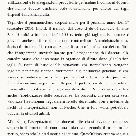
utilizzazioni e le assegnazioni provvisorie per andare incontro ai docenti
che hanno dovuto cambiare sede forzatamente per effetto dei tagli
disposti dalla Finanziaria.
Tagli che si preannunciano corposi anche per il prossimo anno. Dal 1°
settembre 2010, infatti, il numero dei docenti dovrà scendere di altre
25.600 unità a fronte delle 42.100 cattedre già tagliate. E siccome è
previsto anche un forte aumento del contenzioso, l’amministrazione ha
deciso di rinviare alla contrattazione di istituto la soluzione dei conflitti
che insorgeranno inevitabilmente per l’assegnazione dei docenti alle
cattedre orario che nasceranno in organico di diritto dopo gli ulteriori
tagli. Si tratta di tutte quelle situazioni che normalmente vengono
regolate per prassi facendo riferimento alla normativa generale. E che
spesso si traducono in veri e propri arbitri. E a questo proposito
l’amministrazione ha proposto alle parti la pattuizione di una clausola di
rinvio alla contrattazione integrativa di istituto. Rinvio che riguarderà
anche l’applicazione delle precedenze. La proposta, che per certi versi
valorizza l’autonomia negoziale a livello decentrato, non è indenne da
rischi di interpretazioni non univoche. Che a loro volta potrebbero
tradursi in ulteriori arbitri.
Allo stato, l’assegnazione dei docenti alle classi avviene per prassi
seguendo il principio di continuità didattica e secondo il principio del
merito, scorrendo la graduatoria di istituto. Quest’ultimo criterio segue a