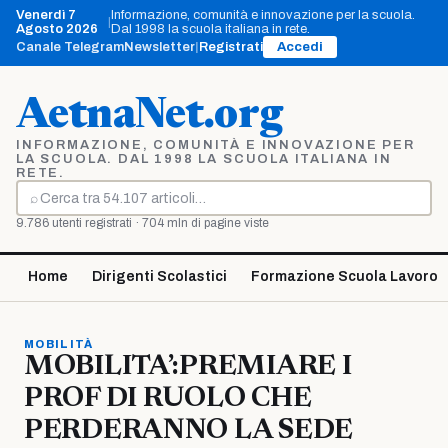
Vai
Venerdì 7
Informazione, comunità e innovazione per la scuola.
|
al
Agosto 2026
Dal 1998 la scuola italiana in rete.
contenuto
Canale Telegram
Newsletter
|
Registrati
Accedi
AetnaNet.org
INFORMAZIONE, COMUNITÀ E INNOVAZIONE PER
LA SCUOLA. DAL 1998 LA SCUOLA ITALIANA IN
RETE.
⌕
Cerca
9.786 utenti registrati · 704 mln di pagine viste
Home
Dirigenti Scolastici
Formazione Scuola Lavoro
MOBILITÀ
MOBILITA’:PREMIARE I
PROF DI RUOLO CHE
PERDERANNO LA SEDE