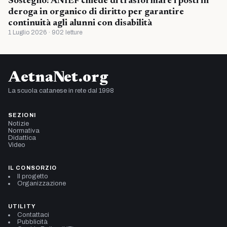
Sostegno: ANIEF chiede di trasformare i posti in
deroga in organico di diritto per garantire
continuità agli alunni con disabilità
1 Luglio 2026 · 902 letture
AetnaNet.org
La scuola catanese in rete dal 1998
SEZIONI
Notizie
Normativa
Didattica
Video
IL CONSORZIO
Il progetto
Organizzazione
UTILITY
Contattaci
Pubblicità