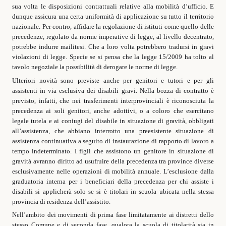
sua volta le disposizioni contrattuali relative alla mobilità d’ufficio. E
dunque assicura una certa uniformità di applicazione su tutto il territorio
nazionale. Per contro, affidare la regolazione di istituti come quello delle
precedenze, regolato da norme imperative di legge, al livello decentrato,
potrebbe indurre mailitesi. Che a loro volta potrebbero tradursi in gravi
violazioni di legge. Specie se si pensa che la legge 15/2009 ha tolto al
tavolo negoziale la possibilità di derogare le norme di legge.
Ulteriori novità sono previste anche per genitori e tutori e per gli
assistenti in via esclusiva dei disabili gravi. Nella bozza di contratto è
previsto, infatti, che nei trasferimenti interprovinciali è riconosciuta la
precedenza ai soli genitori, anche adottivi, o a coloro che esercitano
legale tutela e ai coniugi del disabile in situazione di gravità, obbligati
all’assistenza, che abbiano interrotto una preesistente situazione di
assistenza continuativa a seguito di instaurazione di rapporto di lavoro a
tempo indeterminato. I figli che assistono un genitore in situazione di
gravità avranno diritto ad usufruire della precedenza tra province diverse
esclusivamente nelle operazioni di mobilità annuale. L’esclusione dalla
graduatoria interna per i beneficiari della precedenza per chi assiste i
disabili si applicherà solo se si è titolari in scuola ubicata nella stessa
provincia di residenza dell’assistito.
Nell’ambito dei movimenti di prima fase limitatamente ai distretti dello
stesso Comune e di seconda fase, qualora la scuola di titolarità sia in