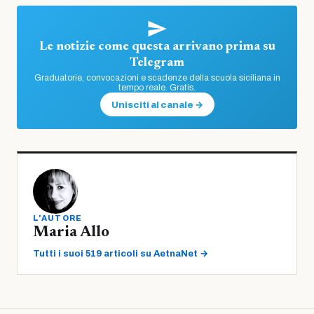
Le notizie come questa arrivano prima su
Telegram
Graduatorie, convocazioni e scadenze della scuola siciliana in
tempo reale. Gratis.
Unisciti al canale →
L'AUTORE
Maria Allo
Tutti i suoi 519 articoli su AetnaNet →