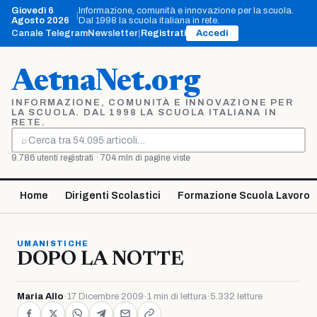
Vai
Giovedì 6
Informazione, comunità e innovazione per la scuola.
|
al
Agosto 2026
Dal 1998 la scuola italiana in rete.
contenuto
Canale Telegram
Newsletter
|
Registrati
Accedi
AetnaNet.org
INFORMAZIONE, COMUNITÀ E INNOVAZIONE PER
LA SCUOLA. DAL 1998 LA SCUOLA ITALIANA IN
RETE.
⌕
Cerca
9.786 utenti registrati · 704 mln di pagine viste
Home
Dirigenti Scolastici
Formazione Scuola Lavoro
UMANISTICHE
DOPO LA NOTTE
Maria Allo
·
17 Dicembre 2009
·
1 min di lettura
·
5.332 letture