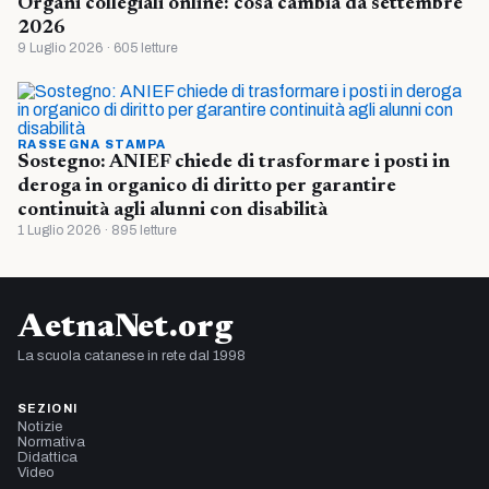
Organi collegiali online: cosa cambia da settembre
2026
9 Luglio 2026 · 605 letture
RASSEGNA STAMPA
Sostegno: ANIEF chiede di trasformare i posti in
deroga in organico di diritto per garantire
continuità agli alunni con disabilità
1 Luglio 2026 · 895 letture
AetnaNet.org
La scuola catanese in rete dal 1998
SEZIONI
Notizie
Normativa
Didattica
Video