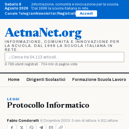
Vai
Sabato 8
Informazione, comunità e innovazione per la scuola.
|
al
Agosto 2026
Dal 1998 la scuola italiana in rete.
contenuto
Canale Telegram
Newsletter
|
Registrati
Accedi
AetnaNet.org
INFORMAZIONE, COMUNITÀ E INNOVAZIONE PER
LA SCUOLA. DAL 1998 LA SCUOLA ITALIANA IN
RETE.
⌕
Cerca
9.786 utenti registrati · 704 mln di pagine viste
Home
Dirigenti Scolastici
Formazione Scuola Lavoro
LEGGI
Protocollo Informatico
Fabio Condorelli
·
6 Dicembre 2003
·
3 min di lettura
·
4.911 letture