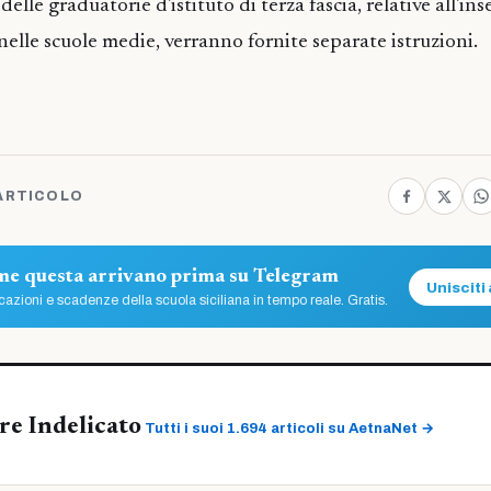
delle graduatorie d'istituto di terza fascia, relative all'i
elle scuole medie, verranno fornite separate istruzioni.
ARTICOLO
ome questa arrivano prima su Telegram
Unisciti 
azioni e scadenze della scuola siciliana in tempo reale. Gratis.
re Indelicato
Tutti i suoi 1.694 articoli su AetnaNet →