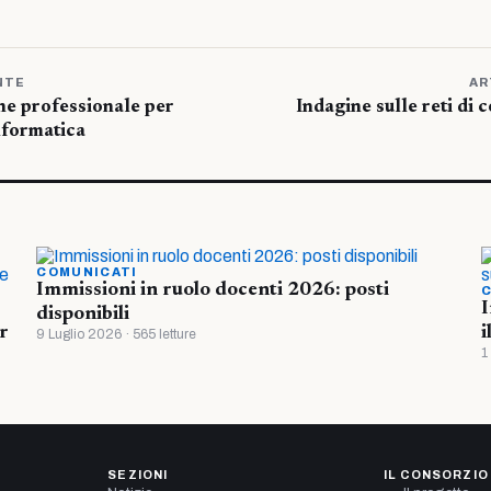
NTE
AR
ne professionale per
Indagine sulle reti di 
informatica
COMUNICATI
Immissioni in ruolo docenti 2026: posti
C
I
disponibili
r
i
9 Luglio 2026 · 565 letture
1
SEZIONI
IL CONSORZIO