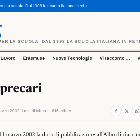
r la scuola. Dal 1998 la scuola italiana in rete.
g
R LA SCUOLA. DAL 1998 LA SCUOLA ITALIANA IN RET
 Lavoro
Erasmus+
Nuove Tecnologie
Vi racconto …
V
precari
arzo 2002
·
1 min di lettura
·
1.616 letture
l' 11 marzo 2002 la data di pubblicazione all'Albo di ciascu