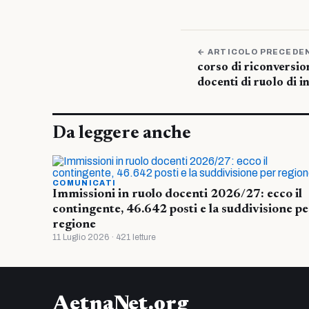
← ARTICOLO PRECEDE
corso di riconversio
docenti di ruolo di 
Da leggere anche
COMUNICATI
Immissioni in ruolo docenti 2026/27: ecco il
contingente, 46.642 posti e la suddivisione pe
regione
11 Luglio 2026 · 421 letture
AetnaNet.org