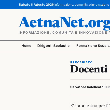
Vai
Sabato 8 Agosto 2026
|
Informazione, comunità e innovazione pe
al
contenuto
AetnaNet.or
INFORMAZIONE, COMUNITÀ E INNOVAZIONE PE
Home
Dirigenti Scolastici
Formazione Scuola
PRECARIATO
Docenti 
Salvatore Indelicato
·
8 M
E’ stata fissata per 