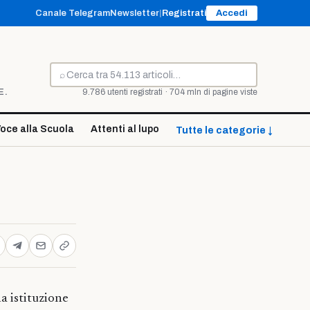
Canale Telegram
Newsletter
|
Registrati
Accedi
⌕
Cerca
E.
9.786 utenti registrati · 704 mln di pagine viste
oce alla Scuola
Attenti al lupo
Tutte le categorie ↓
na istituzione