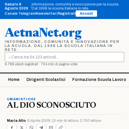
Vai
Sabato 8
Informazione, comunità e innovazione per la scuola.
|
al
Agosto 2026
Dal 1998 la scuola italiana in rete.
contenuto
Canale Telegram
Newsletter
|
Registrati
Accedi
AetnaNet.org
INFORMAZIONE, COMUNITÀ E INNOVAZIONE PER
LA SCUOLA. DAL 1998 LA SCUOLA ITALIANA IN
RETE.
⌕
Cerca
9.786 utenti registrati · 704 mln di pagine viste
Home
Dirigenti Scolastici
Formazione Scuola Lavoro
UMANISTICHE
AL DIO SCONOSCIUTO
Maria Allo
·
8 Aprile 2008
·
13 min di lettura
·
2.750 letture