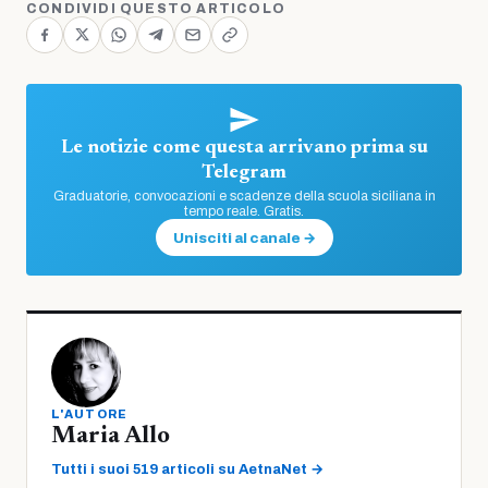
CONDIVIDI QUESTO ARTICOLO
Le notizie come questa arrivano prima su
Telegram
Graduatorie, convocazioni e scadenze della scuola siciliana in
tempo reale. Gratis.
Unisciti al canale →
L'AUTORE
Maria Allo
Tutti i suoi 519 articoli su AetnaNet →