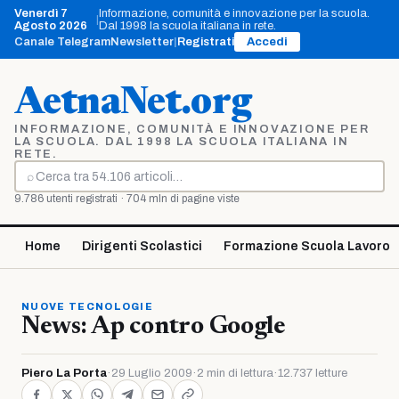
Vai
Venerdì 7
Informazione, comunità e innovazione per la scuola.
|
al
Agosto 2026
Dal 1998 la scuola italiana in rete.
contenuto
Canale Telegram
Newsletter
|
Registrati
Accedi
AetnaNet.org
INFORMAZIONE, COMUNITÀ E INNOVAZIONE PER
LA SCUOLA. DAL 1998 LA SCUOLA ITALIANA IN
RETE.
⌕
Cerca
9.786 utenti registrati · 704 mln di pagine viste
Home
Dirigenti Scolastici
Formazione Scuola Lavoro
NUOVE TECNOLOGIE
News: Ap contro Google
Piero La Porta
·
29 Luglio 2009
·
2 min di lettura
·
12.737 letture